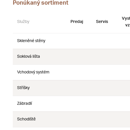
Ponúkaný sortiment
Vys
Služby
Predaj
Servis
vz
Skleněné stěny
Nie
Nie
Soklová lišta
Nie
Nie
Vchodový systém
Nie
Nie
Stříšky
Nie
Nie
Zábradlí
Nie
Nie
Schodiště
Nie
Nie