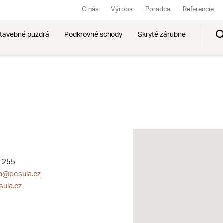
O nás
Výroba
Poradca
Referencie
tavebné puzdrá
Podkrovné schody
Skryté zárubne
 255
a@pesula.cz
ula.cz