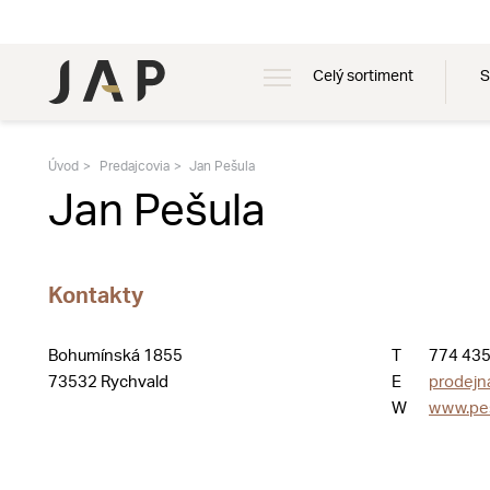
Celý sortiment
S
Úvod
Predajcovia
Jan Pešula
Jan Pešula
Kontakty
Bohumínská 1855
T
774 435
73532 Rychvald
E
prodejn
W
www.pes