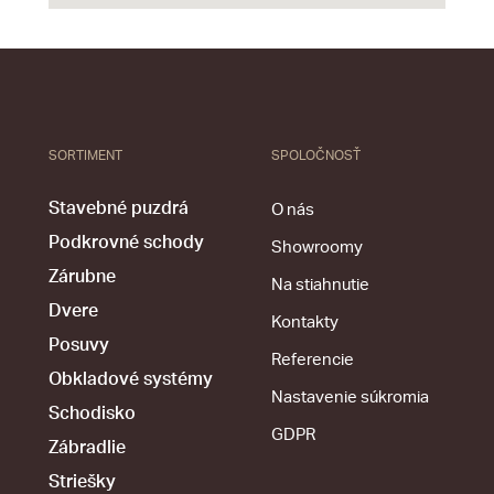
SORTIMENT
SPOLOČNOSŤ
Stavebné puzdrá
O nás
Podkrovné schody
Showroomy
Zárubne
Na stiahnutie
Dvere
Kontakty
Posuvy
Referencie
Obkladové systémy
Nastavenie súkromia
Schodisko
GDPR
Zábradlie
Striešky