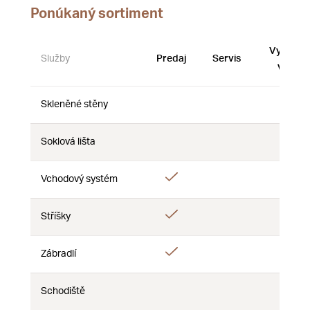
Ponúkaný sortiment
Vystave
Služby
Predaj
Servis
vzorky
Skleněné stěny
Nie
Nie
Nie
Soklová lišta
Nie
Nie
Nie
Áno
Vchodový systém
Nie
Nie
Áno
Stříšky
Nie
Nie
Áno
Zábradlí
Nie
Nie
Schodiště
Nie
Nie
Nie