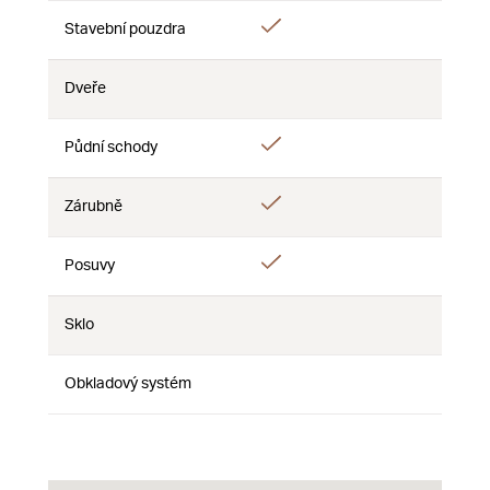
Áno
Stavební pouzdra
Nie
Nie
Dveře
Nie
Nie
Nie
Áno
Půdní schody
Nie
Nie
Áno
Zárubně
Nie
Nie
Áno
Posuvy
Nie
Nie
Sklo
Nie
Nie
Nie
Obkladový systém
Nie
Nie
Nie