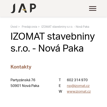
Úvod
Predajcovia
IZOMAT stavebniny s.r.o. - Nová Paka
IZOMAT stavebniny
s.r.o. - Nová Paka
Kontakty
Partyzánská 76
T
602 314 970
50901 Nová Paka
E
np@izomat.cz
W
www.izomat.cz