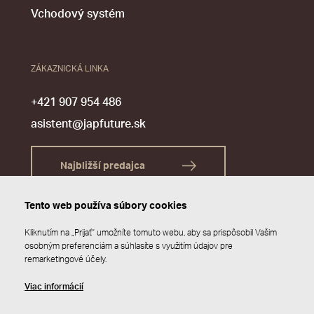
Vchodový systém
ZÁKAZNICKÁ LINKA
+421 907 954 486
asistent@japfuture.sk
Najbližší predajca
Tento web používa súbory cookies
Kliknutím na „Prijať“ umožníte tomuto webu, aby sa prispôsobil Vašim
osobným preferenciám a súhlasíte s využitím údajov pre
remarketingové účely.
Viac informácií