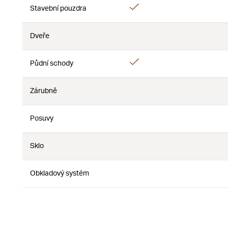
Áno
Stavební pouzdra
Nie
Dveře
Nie
Nie
Áno
Půdní schody
Nie
Zárubně
Nie
Nie
Posuvy
Nie
Nie
Sklo
Nie
Nie
Obkladový systém
Nie
Nie