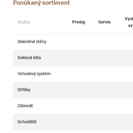
Ponúkaný sortiment
Vys
Služby
Predaj
Servis
vz
Skleněné stěny
Nie
Nie
Soklová lišta
Nie
Nie
Vchodový systém
Nie
Nie
Stříšky
Nie
Nie
Zábradlí
Nie
Nie
Schodiště
Nie
Nie