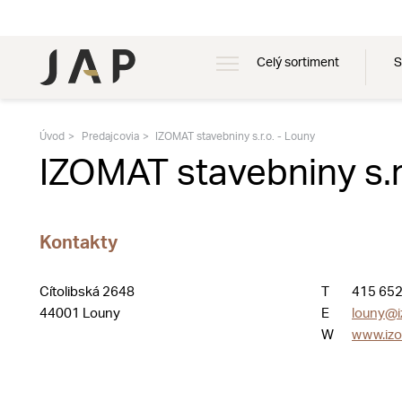
Celý sortiment
S
Úvod
Predajcovia
IZOMAT stavebniny s.r.o. - Louny
IZOMAT stavebniny s.r
Kontakty
Cítolibská 2648
T
415 652
44001 Louny
E
louny@i
W
www.izo