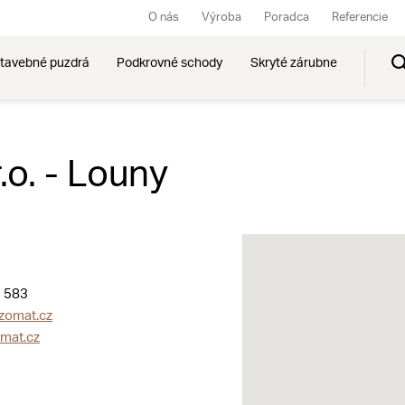
O nás
Výroba
Poradca
Referencie
tavebné puzdrá
Podkrovné schody
Skryté zárubne
.o. - Louny
 583
zomat.cz
mat.cz