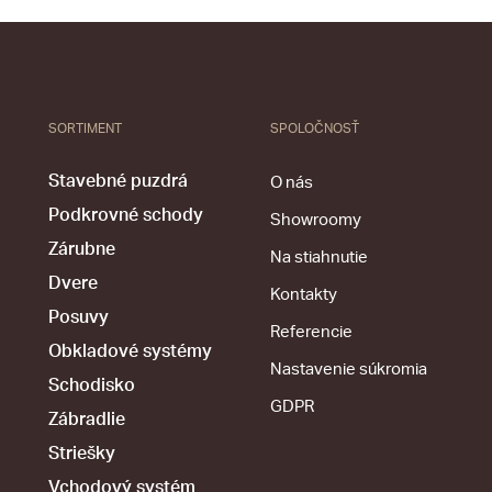
SORTIMENT
SPOLOČNOSŤ
Stavebné puzdrá
O nás
Podkrovné schody
Showroomy
Zárubne
Na stiahnutie
Dvere
Kontakty
Posuvy
Referencie
Obkladové systémy
Nastavenie súkromia
Schodisko
GDPR
Zábradlie
Striešky
Vchodový systém