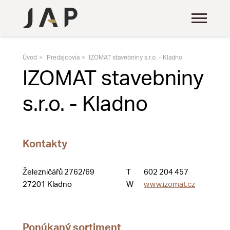
Úvod
Predajcovia
IZOMAT stavebniny s.r.o. - Kladno
IZOMAT stavebniny
s.r.o. - Kladno
Kontakty
Železničářů 2762/69
T
602 204 457
27201 Kladno
W
www.izomat.cz
Ponúkaný sortiment