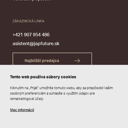
ZÁKAZNICKÁ LINKA
+421 907 954 486
asistent@japfuture.sk
Najbližší predajca
Tento web používa súbory cookies
Kliknutím na „Prijať“ umožníte tomuto webu, aby sa prispôsobil Vašim
osobným preferenciám a súhlasíte s využitím údajov pre
remarketingové účely.
Viac informácií