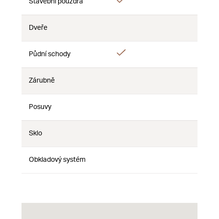
Áno
Stavební pouzdra
Nie
Nie
Dveře
Nie
Nie
Nie
Áno
Půdní schody
Nie
Nie
Zárubně
Nie
Nie
Nie
Posuvy
Nie
Nie
Nie
Sklo
Nie
Nie
Nie
Obkladový systém
Nie
Nie
Nie