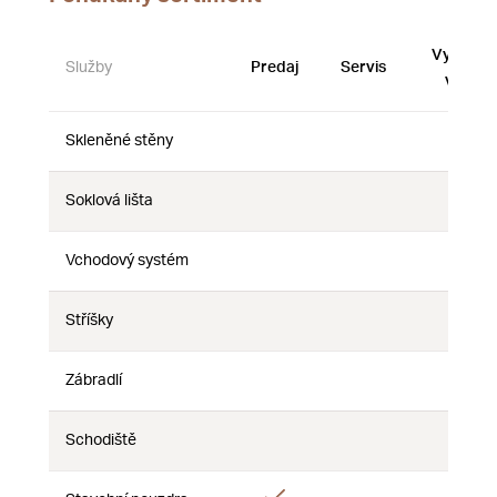
Vystave
Služby
Predaj
Servis
vzorky
Skleněné stěny
Nie
Nie
Nie
Soklová lišta
Nie
Nie
Nie
Vchodový systém
Nie
Nie
Nie
Stříšky
Nie
Nie
Nie
Zábradlí
Nie
Nie
Nie
Schodiště
Nie
Nie
Nie