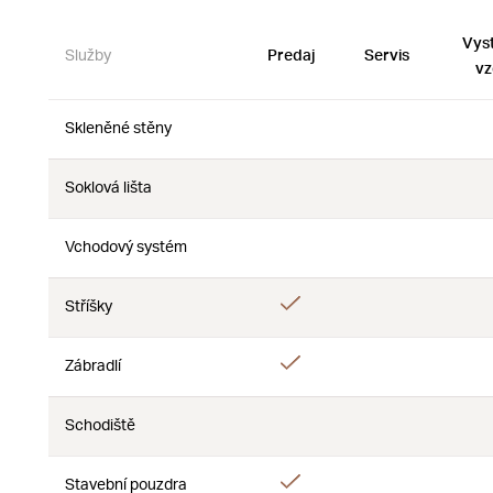
Vys
Služby
Predaj
Servis
vz
Skleněné stěny
Nie
Nie
Soklová lišta
Nie
Nie
Vchodový systém
Nie
Nie
Áno
Stříšky
Nie
Áno
Zábradlí
Nie
Schodiště
Nie
Nie
Áno
Stavební pouzdra