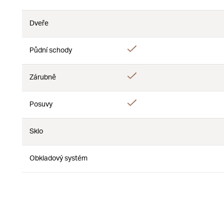
Nie
Dveře
Nie
Nie
Áno
Půdní schody
Nie
Áno
Zárubně
Nie
Áno
Posuvy
Nie
Sklo
Nie
Nie
Obkladový systém
Nie
Nie