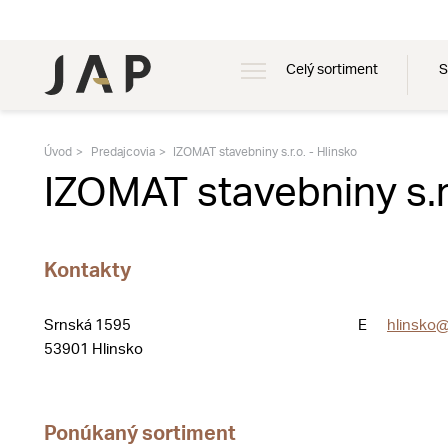
Celý sortiment
S
Úvod
Predajcovia
IZOMAT stavebniny s.r.o. - Hlinsko
IZOMAT stavebniny s.r.
Kontakty
Srnská 1595
E
hlinsko@
53901 Hlinsko
Ponúkaný sortiment