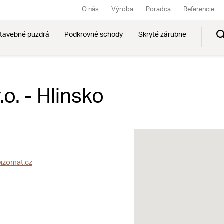
O nás
Výroba
Poradca
Referencie
tavebné puzdrá
Podkrovné schody
Skryté zárubne
o. - Hlinsko
izomat.cz