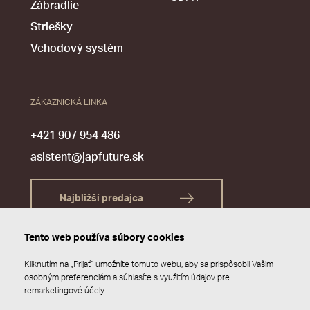
Zábradlie
Striešky
Vchodový systém
ZÁKAZNICKÁ LINKA
+421 907 954 486
asistent@japfuture.sk
Najbližší predajca
Tento web používa súbory cookies
Kliknutím na „Prijať“ umožníte tomuto webu, aby sa prispôsobil Vašim
osobným preferenciám a súhlasíte s využitím údajov pre
remarketingové účely.