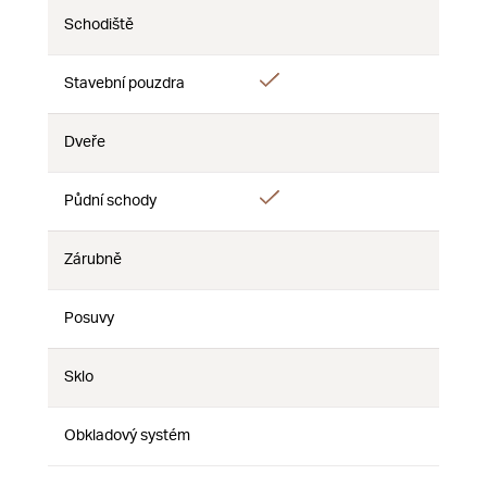
Schodiště
Nie
Nie
Nie
Áno
Stavební pouzdra
Nie
Nie
Dveře
Nie
Nie
Nie
Áno
Půdní schody
Nie
Nie
Zárubně
Nie
Nie
Nie
Posuvy
Nie
Nie
Nie
Sklo
Nie
Nie
Nie
Obkladový systém
Nie
Nie
Nie