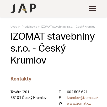
Úvod
Predajcovia
IZOMAT stavebniny s.r.o. - Český Krumlov
IZOMAT stavebniny
s.r.o. - Český
Krumlov
Kontakty
Tovární 201
T
602 595 621
38101 Český Krumlov
E
krumlov@izomat.cz
W
www.izomat.cz