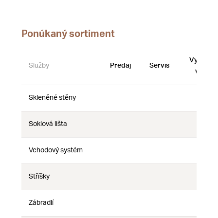
Ponúkaný sortiment
Vystave
Služby
Predaj
Servis
vzorky
Skleněné stěny
Nie
Nie
Nie
Soklová lišta
Nie
Nie
Nie
Vchodový systém
Nie
Nie
Nie
Stříšky
Nie
Nie
Nie
Zábradlí
Nie
Nie
Nie