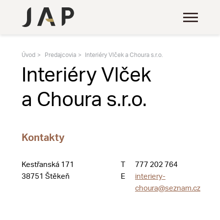
Úvod
Predajcovia
Interiéry Vlček a Choura s.r.o.
Interiéry Vlček
a Choura s.r.o.
Kontakty
Kestřanská 171
T
777 202 764
38751 Štěkeň
E
interiery-
choura@seznam.cz