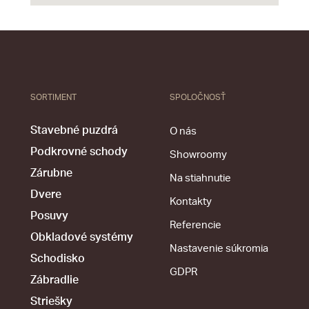
SORTIMENT
SPOLOČNOSŤ
Stavebné puzdrá
O nás
Podkrovné schody
Showroomy
Zárubne
Na stiahnutie
Dvere
Kontakty
Posuvy
Referencie
Obkladové systémy
Nastavenie súkromia
Schodisko
GDPR
Zábradlie
Striešky