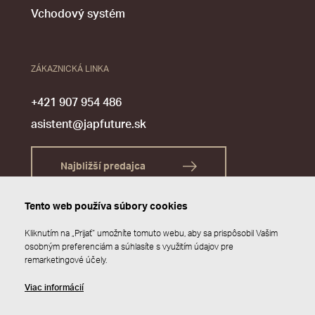
Vchodový systém
ZÁKAZNICKÁ LINKA
+421 907 954 486
asistent@japfuture.sk
Najbližší predajca
Tento web používa súbory cookies
Kliknutím na „Prijať“ umožníte tomuto webu, aby sa prispôsobil Vašim
osobným preferenciám a súhlasíte s využitím údajov pre
remarketingové účely.
Viac informácií