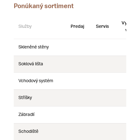
Ponúkaný sortiment
Vystave
Služby
Predaj
Servis
vzorky
Skleněné stěny
Nie
Nie
Nie
Soklová lišta
Nie
Nie
Nie
Vchodový systém
Nie
Nie
Nie
Stříšky
Nie
Nie
Nie
Zábradlí
Nie
Nie
Nie
Schodiště
Nie
Nie
Nie