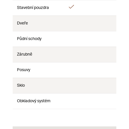
Áno
Áno
Stavební pouzdra
Nie
Dveře
Nie
Nie
Nie
Půdní schody
Nie
Nie
Nie
Zárubně
Nie
Nie
Nie
Posuvy
Nie
Nie
Nie
Sklo
Nie
Nie
Nie
Obkladový systém
Nie
Nie
Nie