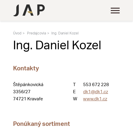
Úvod
Predajcovia
Ing. Daniel Kozel
Ing. Daniel Kozel
Kontakty
Štěpánkovická
T
553 672 228
3356/27
E
dk1@dk1.cz
74721 Kravaře
W
www.dk1.cz
Ponúkaný sortiment