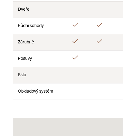
Dveře
Nie
Nie
Nie
Áno
Áno
Áno
Půdní schody
Áno
Áno
Zárubně
Nie
Áno
Posuvy
Nie
Nie
Sklo
Nie
Nie
Nie
Obkladový systém
Nie
Nie
Nie