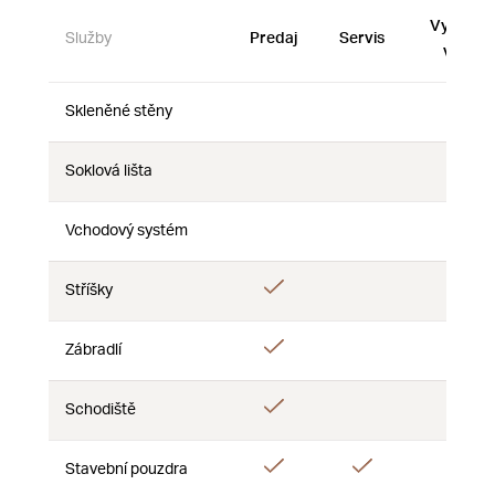
Vystave
Služby
Predaj
Servis
vzorky
Skleněné stěny
Nie
Nie
Nie
Soklová lišta
Nie
Nie
Nie
Vchodový systém
Nie
Nie
Nie
Áno
Stříšky
Nie
Nie
Áno
Zábradlí
Nie
Nie
Áno
Schodiště
Nie
Nie
Áno
Áno
Áno
Stavební pouzdra