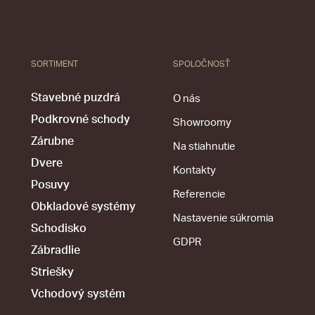
SORTIMENT
SPOLOČNOSŤ
Stavebné puzdrá
O nás
Podkrovné schody
Showroomy
Zárubne
Na stiahnutie
Dvere
Kontakty
Posuvy
Referencie
Obkladové systémy
Nastavenie súkromia
Schodisko
GDPR
Zábradlie
Striešky
Vchodový systém