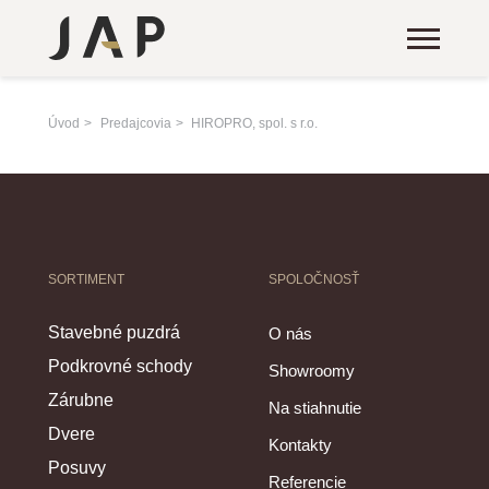
Úvod
Predajcovia
HIROPRO, spol. s r.o.
SORTIMENT
SPOLOČNOSŤ
Stavebné puzdrá
O nás
Podkrovné schody
Showroomy
Zárubne
Na stiahnutie
Dvere
Kontakty
Posuvy
Referencie