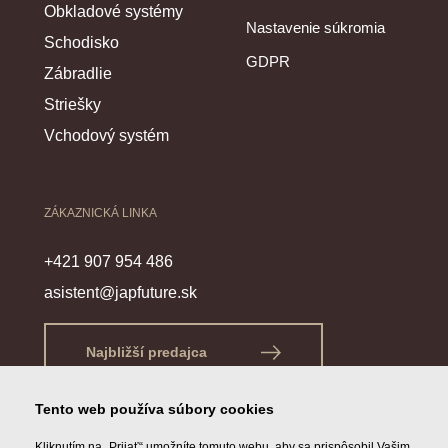
Obkladové systémy
Nastavenie súkromia
Schodisko
GDPR
Zábradlie
Striešky
Vchodový systém
ZÁKAZNICKÁ LINKA
+421 907 954 486
asistent@japfuture.sk
Najbližší predajca
Tento web používa súbory cookies
Kliknutím na „Prijať“ umožníte tomuto webu, aby sa prispôsobil Vašim