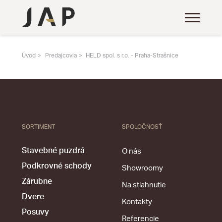
Úvod
Predajcovia
HELD spol. s r.o. - Praha-Strašnice
SORTIMENT
SPOLOČNOSŤ
Stavebné puzdrá
O nás
Podkrovné schody
Showroomy
Zárubne
Na stiahnutie
Dvere
Kontakty
Posuvy
Referencie