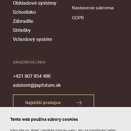
Obkladové systémy
Nastavenie súkromia
Schodisko
GDPR
Zábradlie
Striešky
Vchodový systém
ZÁKAZNICKÁ LINKA
+421 907 954 486
asistent@japfuture.sk
Najbližší predajca
Tento web používa súbory cookies
Kliknutím na „Prijať“ umožníte tomuto webu, aby sa prispôsobil Vašim