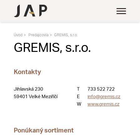
Úvod
Predajcovia
GREMIS, s.r.o.
GREMIS, s.r.o.
Kontakty
Jihlavská 230
T
733 522 722
59401 Velké Meziříčí
E
info@gremis.cz
W
www.gremis.cz
Ponúkaný sortiment