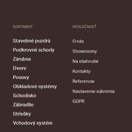
SORTIMENT
SPOLOČNOSŤ
Stavebné puzdrá
O nás
Podkrovné schody
Showroomy
Zárubne
Na stiahnutie
Dvere
Kontakty
Posuvy
Referencie
Obkladové systémy
Nastavenie súkromia
Schodisko
GDPR
Zábradlie
Striešky
Vchodový systém