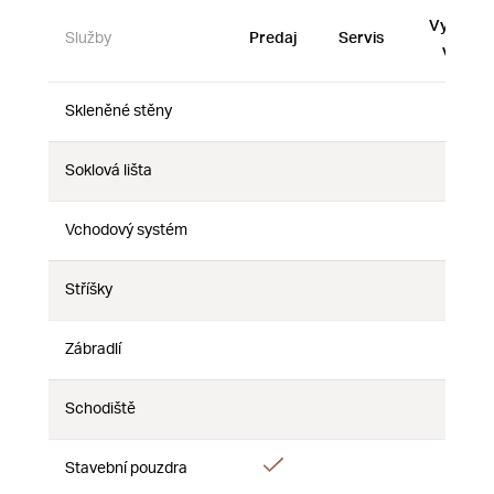
Vystave
Služby
Predaj
Servis
vzorky
Skleněné stěny
Nie
Nie
Nie
Soklová lišta
Nie
Nie
Nie
Vchodový systém
Nie
Nie
Nie
Stříšky
Nie
Nie
Nie
Zábradlí
Nie
Nie
Nie
Schodiště
Nie
Nie
Nie
Áno
Stavební pouzdra
Nie
Nie