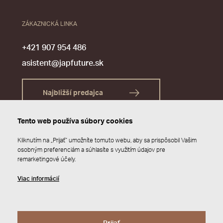
ZÁKAZNICKÁ LINKA
+421 907 954 486
asistent@japfuture.sk
Najbližší predajca
Tento web používa súbory cookies
Kliknutím na „Prijať“ umožníte tomuto webu, aby sa prispôsobil Vašim
osobným preferenciám a súhlasíte s využitím údajov pre
remarketingové účely.
Viac informácií