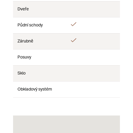
Dveře
Nie
Nie
Nie
Áno
Půdní schody
Nie
Nie
Áno
Zárubně
Nie
Nie
Posuvy
Nie
Nie
Nie
Sklo
Nie
Nie
Nie
Obkladový systém
Nie
Nie
Nie