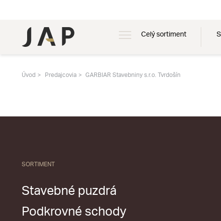
Celý sortiment
S
Úvod
Predajcovia
GARBIAR Stavebniny s.r.o. Tvrdošín
SORTIMENT
Stavebné puzdrá
Podkrovné schody