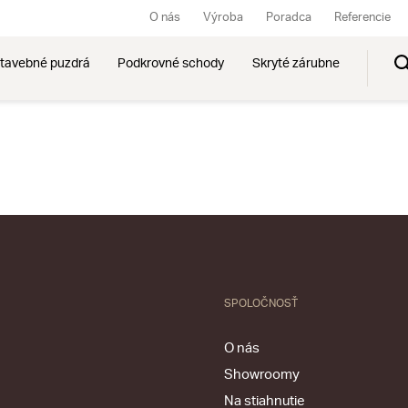
O nás
Výroba
Poradca
Referencie
tavebné puzdrá
Podkrovné schody
Skryté zárubne
SPOLOČNOSŤ
O nás
Showroomy
Na stiahnutie