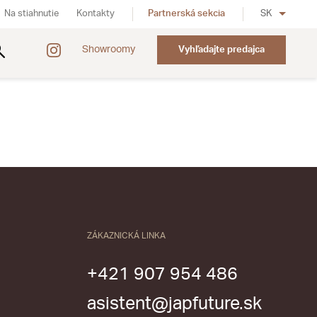
Na stiahnutie
Kontakty
Partnerská sekcia
SK
Showroomy
Vyhľadajte predajca
ZÁKAZNICKÁ LINKA
+421 907 954 486
asistent@japfuture.sk