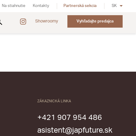
Na stiahnutie
Kontakty
Partnerská sekcia
SK
Showroomy
Vyhľadajte predajca
ZÁKAZNICKÁ LINKA
+421 907 954 486
asistent@japfuture.sk