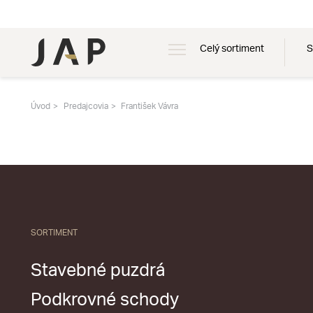
Celý sortiment
S
Úvod
Predajcovia
František Vávra
SORTIMENT
Stavebné puzdrá
Podkrovné schody