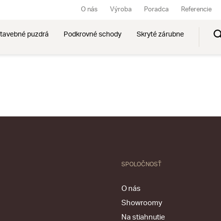
O nás
Výroba
Poradca
Referencie
tavebné puzdrá
Podkrovné schody
Skryté zárubne
SPOLOČNOSŤ
O nás
Showroomy
Na stiahnutie