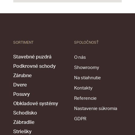
SORTIMENT
SPOLOČNOSŤ
Stavebné puzdrá
O nás
Podkrovné schody
Showroomy
Zárubne
Na stiahnutie
Dvere
Kontakty
Posuvy
Referencie
Obkladové systémy
Nastavenie súkromia
Schodisko
GDPR
Zábradlie
Striešky