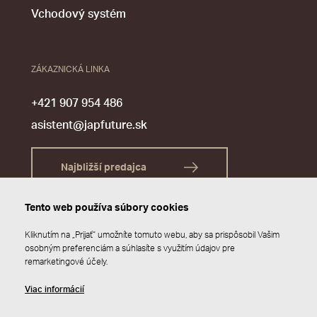
Vchodový systém
ZÁKAZNICKÁ LINKA
+421 907 954 486
asistent@japfuture.sk
Najbližší predajca
Tento web používa súbory cookies
Kliknutím na „Prijať“ umožníte tomuto webu, aby sa prispôsobil Vašim
osobným preferenciám a súhlasíte s využitím údajov pre
remarketingové účely.
Viac informácií