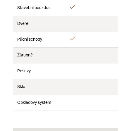
Áno
Stavební pouzdra
Nie
Nie
Dveře
Nie
Nie
Nie
Áno
Půdní schody
Nie
Nie
Zárubně
Nie
Nie
Nie
Posuvy
Nie
Nie
Nie
Sklo
Nie
Nie
Nie
Obkladový systém
Nie
Nie
Nie