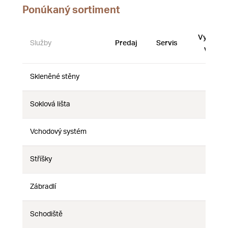
Ponúkaný sortiment
Vystave
Služby
Predaj
Servis
vzorky
Skleněné stěny
Nie
Nie
Nie
Soklová lišta
Nie
Nie
Nie
Vchodový systém
Nie
Nie
Nie
Stříšky
Nie
Nie
Nie
Zábradlí
Nie
Nie
Nie
Schodiště
Nie
Nie
Nie