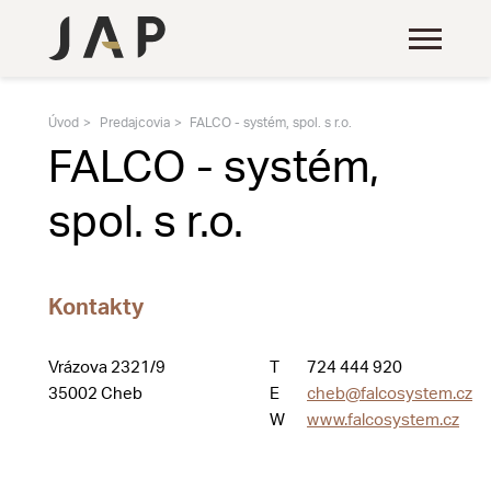
Úvod
Predajcovia
FALCO - systém, spol. s r.o.
FALCO - systém,
spol. s r.o.
Kontakty
Vrázova 2321/9
T
724 444 920
35002 Cheb
E
cheb@falcosystem.cz
W
www.falcosystem.cz