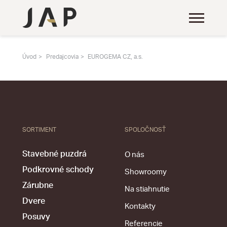
Úvod
Predajcovia
EUROGEMA CZ, a.s.
SORTIMENT
SPOLOČNOSŤ
Stavebné puzdrá
O nás
Podkrovné schody
Showroomy
Zárubne
Na stiahnutie
Dvere
Kontakty
Posuvy
Referencie