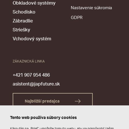
Obkladové systémy
Nastavenie súkromia
Schodisko
GDPR
Zábradlie
Striešky
Vchodový systém
ZÁKAZNICKÁ LINKA
+421 907 954 486
asistent@japfuture.sk
Najbližší predajca
Tento web používa súbory cookies
Kliknutím na „Prijať“ umožníte tomuto webu, aby sa prispôsobil Vašim