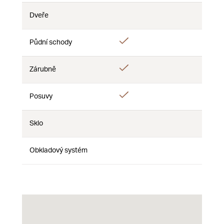
Dveře
Nie
Nie
Nie
Áno
Půdní schody
Nie
Nie
Áno
Zárubně
Nie
Nie
Áno
Posuvy
Nie
Nie
Sklo
Nie
Nie
Nie
Obkladový systém
Nie
Nie
Nie