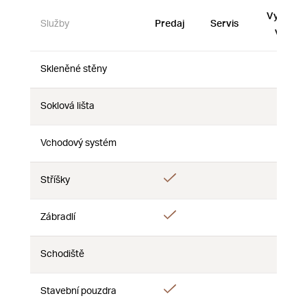
Vystave
Služby
Predaj
Servis
vzorky
Skleněné stěny
Nie
Nie
Nie
Soklová lišta
Nie
Nie
Nie
Vchodový systém
Nie
Nie
Nie
Áno
Stříšky
Nie
Nie
Áno
Zábradlí
Nie
Nie
Schodiště
Nie
Nie
Nie
Áno
Stavební pouzdra
Nie
Nie