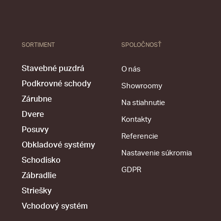
SORTIMENT
SPOLOČNOSŤ
Stavebné puzdrá
O nás
Podkrovné schody
Showroomy
Zárubne
Na stiahnutie
Dvere
Kontakty
Posuvy
Referencie
Obkladové systémy
Nastavenie súkromia
Schodisko
GDPR
Zábradlie
Striešky
Vchodový systém