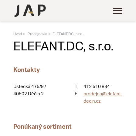
Úvod
Predajcovia
ELEFANT.DC, s.r.o.
ELEFANT.DC, s.r.o.
Kontakty
Ústecká 475/97
T
412 510 834
40502 Děčín 2
E
prodejna@elefant-
decin.cz
Ponúkaný sortiment