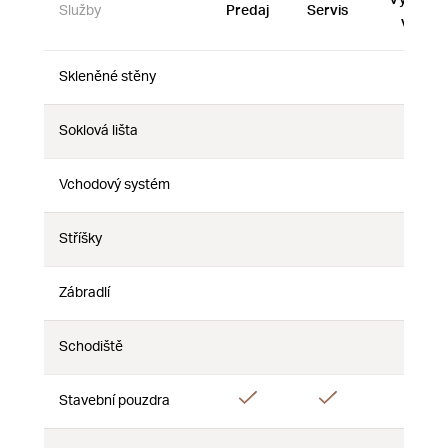
Služby
Predaj
Servis
vzorky
Skleněné stěny
Nie
Nie
Nie
Soklová lišta
Nie
Nie
Nie
Vchodový systém
Nie
Nie
Nie
Stříšky
Nie
Nie
Nie
Zábradlí
Nie
Nie
Nie
Schodiště
Nie
Nie
Nie
Áno
Áno
Áno
Stavební pouzdra