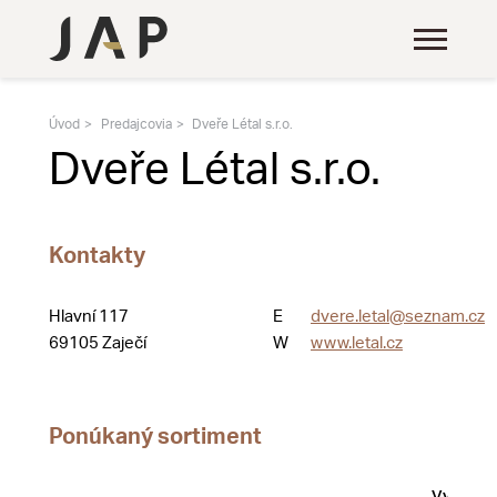
Úvod
Predajcovia
Dveře Létal s.r.o.
Dveře Létal s.r.o.
Kontakty
Hlavní 117
E
dvere.letal@seznam.cz
69105 Zaječí
W
www.letal.cz
Ponúkaný sortiment
Vystave