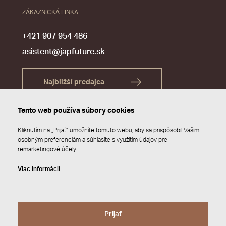
ZÁKAZNICKÁ LINKA
+421 907 954 486
asistent@japfuture.sk
Najbližší predajca
Tento web používa súbory cookies
Kliknutím na „Prijať“ umožníte tomuto webu, aby sa prispôsobil Vašim
osobným preferenciám a súhlasíte s využitím údajov pre
remarketingové účely.
Viac informácií
Prijať
© 2026 JAP FUTURE s.r.o.