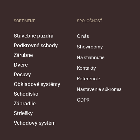
SORTIMENT
SPOLOČNOSŤ
Stavebné puzdrá
O nás
Podkrovné schody
Showroomy
Zárubne
Na stiahnutie
Dvere
Kontakty
Posuvy
Referencie
Obkladové systémy
Nastavenie súkromia
Schodisko
GDPR
Zábradlie
Striešky
Vchodový systém