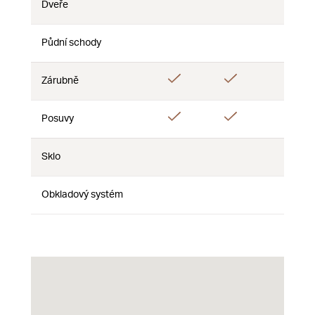
Dveře
Nie
Nie
Nie
Půdní schody
Nie
Nie
Nie
Áno
Áno
Áno
Zárubně
Áno
Áno
Posuvy
Nie
Sklo
Nie
Nie
Nie
Obkladový systém
Nie
Nie
Nie