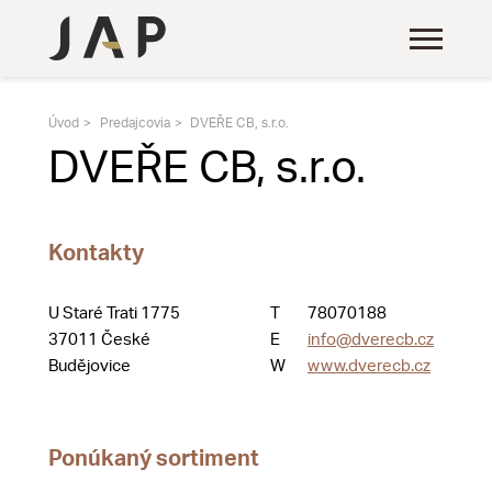
Úvod
Predajcovia
DVEŘE CB, s.r.o.
DVEŘE CB, s.r.o.
Kontakty
U Staré Trati 1775
T
78070188
37011 České
E
info@dverecb.cz
Budějovice
W
www.dverecb.cz
Ponúkaný sortiment