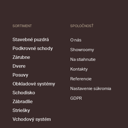
SORTIMENT
SPOLOČNOSŤ
Stavebné puzdrá
O nás
Podkrovné schody
Showroomy
Zárubne
Na stiahnutie
Dvere
Kontakty
Posuvy
Referencie
Obkladové systémy
Nastavenie súkromia
Schodisko
GDPR
Zábradlie
Striešky
Vchodový systém