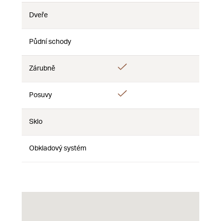
Dveře
Nie
Nie
Nie
Půdní schody
Nie
Nie
Nie
Áno
Zárubně
Nie
Nie
Áno
Posuvy
Nie
Nie
Sklo
Nie
Nie
Nie
Obkladový systém
Nie
Nie
Nie