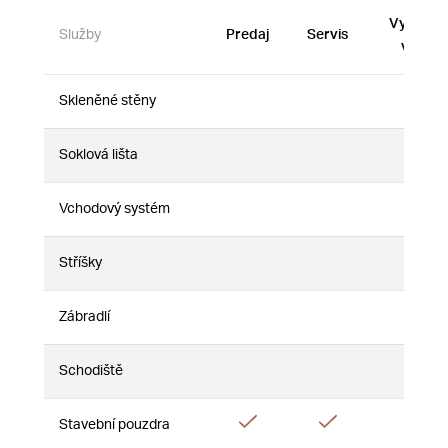
Vystave
Služby
Predaj
Servis
vzorky
Skleněné stěny
Nie
Nie
Nie
Soklová lišta
Nie
Nie
Nie
Vchodový systém
Nie
Nie
Nie
Stříšky
Nie
Nie
Nie
Zábradlí
Nie
Nie
Nie
Schodiště
Nie
Nie
Nie
Áno
Áno
Áno
Stavební pouzdra