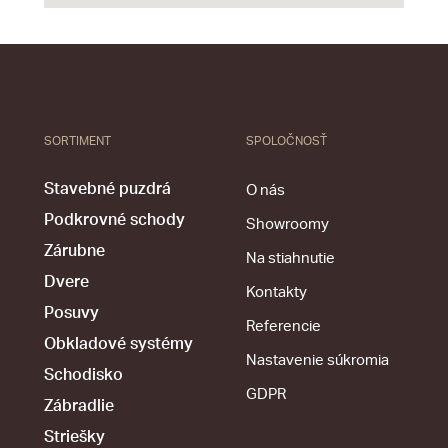
SORTIMENT
SPOLOČNOSŤ
Stavebné puzdrá
O nás
Podkrovné schody
Showroomy
Zárubne
Na stiahnutie
Dvere
Kontakty
Posuvy
Referencie
Obkladové systémy
Nastavenie súkromia
Schodisko
GDPR
Zábradlie
Striešky