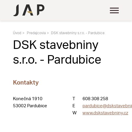
Úvod
Predajcovia
DSK stavebniny s.r.o. - Pardubice
DSK stavebniny
s.r.o. - Pardubice
Kontakty
Konečná 1910
T
608 308 258
53002 Pardubice
E
pardubice@dskstavebni
W
www.dskstavebniny.cz