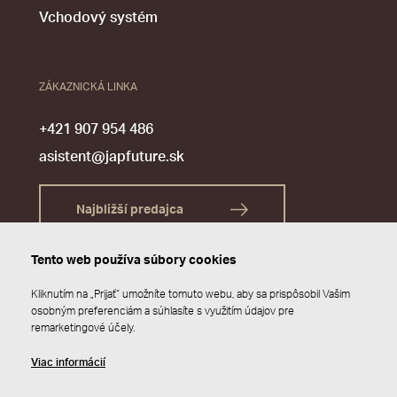
Vchodový systém
ZÁKAZNICKÁ LINKA
+421 907 954 486
asistent@japfuture.sk
Najbližší predajca
Tento web používa súbory cookies
Kliknutím na „Prijať“ umožníte tomuto webu, aby sa prispôsobil Vašim
osobným preferenciám a súhlasíte s využitím údajov pre
remarketingové účely.
Viac informácií