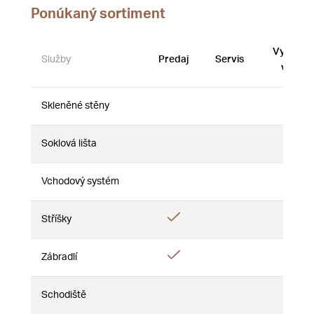
Ponúkaný sortiment
Vystave
Služby
Predaj
Servis
vzorky
Skleněné stěny
Nie
Nie
Nie
Soklová lišta
Nie
Nie
Nie
Vchodový systém
Nie
Nie
Nie
Áno
Stříšky
Nie
Nie
Áno
Zábradlí
Nie
Nie
Schodiště
Nie
Nie
Nie