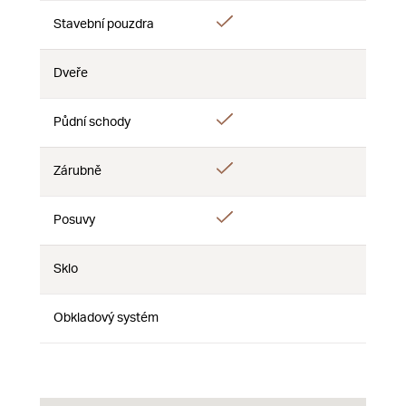
Áno
Stavební pouzdra
Nie
Nie
Dveře
Nie
Nie
Nie
Áno
Půdní schody
Nie
Nie
Áno
Zárubně
Nie
Nie
Áno
Posuvy
Nie
Nie
Sklo
Nie
Nie
Nie
Obkladový systém
Nie
Nie
Nie