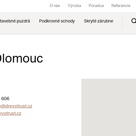
O nás
Výroba
Poradca
Referencie
tavebné puzdrá
Podkrovné schody
Skryté zárubne
 Olomouc
 606
@drevotrust.cz
votrust.cz