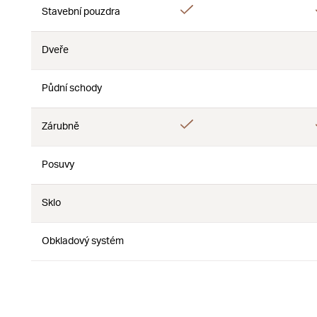
Áno
Stavební pouzdra
Nie
Dveře
Nie
Nie
Půdní schody
Nie
Nie
Áno
Zárubně
Nie
Posuvy
Nie
Nie
Sklo
Nie
Nie
Obkladový systém
Nie
Nie