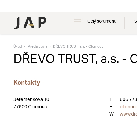
Celý sortiment
S
Úvod
Predajcovia
DŘEVO TRUST, a.s. - Olomouc
DŘEVO TRUST, a.s. -
Kontakty
Jeremenkova 10
T
606 773
77900 Olomouc
E
olomouc
W
www.dre