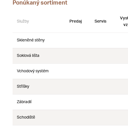
Ponúkaný sortiment
Vys
Služby
Predaj
Servis
vz
Skleněné stěny
Nie
Nie
Soklová lišta
Nie
Nie
Vchodový systém
Nie
Nie
Stříšky
Nie
Nie
Zábradlí
Nie
Nie
Schodiště
Nie
Nie