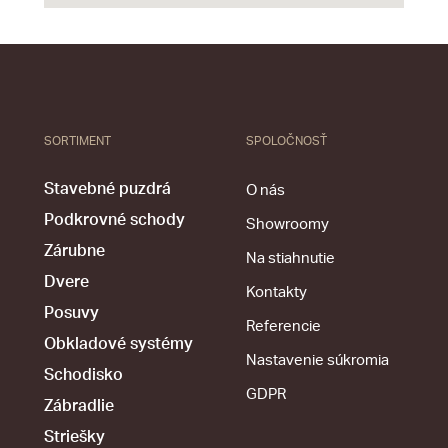
SORTIMENT
SPOLOČNOSŤ
Stavebné puzdrá
O nás
Podkrovné schody
Showroomy
Zárubne
Na stiahnutie
Dvere
Kontakty
Posuvy
Referencie
Obkladové systémy
Nastavenie súkromia
Schodisko
GDPR
Zábradlie
Striešky