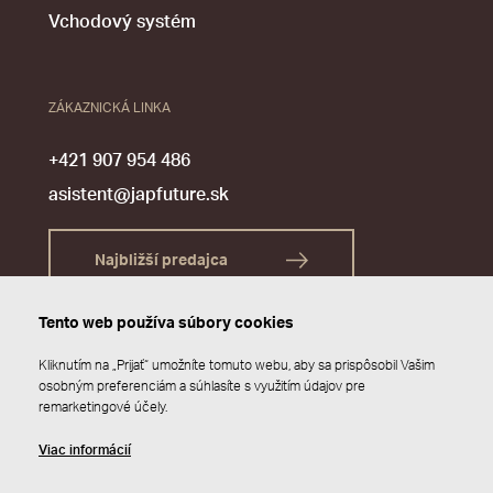
Vchodový systém
ZÁKAZNICKÁ LINKA
+421 907 954 486
asistent@japfuture.sk
Najbližší predajca
Tento web používa súbory cookies
Kliknutím na „Prijať“ umožníte tomuto webu, aby sa prispôsobil Vašim
osobným preferenciám a súhlasíte s využitím údajov pre
remarketingové účely.
Viac informácií