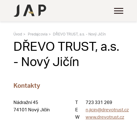
Úvod
Predajcovia
DŘEVO TRUST, a.s. - Nový Jičín
DŘEVO TRUST, a.s.
- Nový Jičín
Kontakty
Nádražní 45
T
723 331 269
74101 Nový Jičín
E
n.jicin@drevotrust.cz
W
www.drevotrust.cz