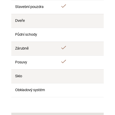
Áno
Stavební pouzdra
Nie
Nie
Dveře
Nie
Nie
Nie
Půdní schody
Nie
Nie
Nie
Áno
Zárubně
Nie
Nie
Áno
Posuvy
Nie
Nie
Sklo
Nie
Nie
Nie
Obkladový systém
Nie
Nie
Nie