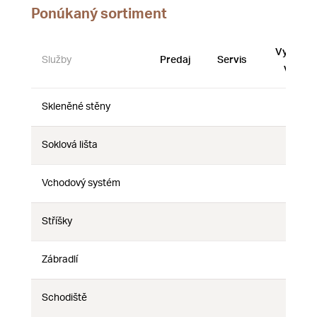
Ponúkaný sortiment
Vystave
Služby
Predaj
Servis
vzorky
Skleněné stěny
Nie
Nie
Nie
Soklová lišta
Nie
Nie
Nie
Vchodový systém
Nie
Nie
Nie
Stříšky
Nie
Nie
Nie
Zábradlí
Nie
Nie
Nie
Schodiště
Nie
Nie
Nie