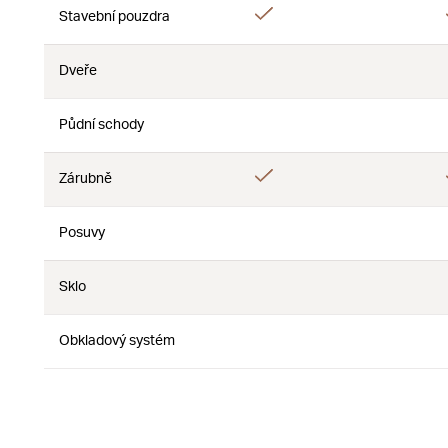
Áno
Stavební pouzdra
Nie
Dveře
Nie
Nie
Půdní schody
Nie
Nie
Áno
Zárubně
Nie
Posuvy
Nie
Nie
Sklo
Nie
Nie
Obkladový systém
Nie
Nie