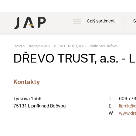
Celý sortiment
S
Úvod
Predajcovia
DŘEVO TRUST, a.s. - Lipník nad Bečvou
DŘEVO TRUST, a.s. - 
Kontakty
Tyršova 1559
T
606 773
75131 Lipník nad Bečvou
E
lipnik@d
W
www.dre