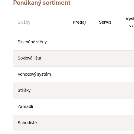
Ponúkaný sortiment
Vys
Služby
Predaj
Servis
vz
Skleněné stěny
Nie
Nie
Soklová lišta
Nie
Nie
Vchodový systém
Nie
Nie
Stříšky
Nie
Nie
Zábradlí
Nie
Nie
Schodiště
Nie
Nie