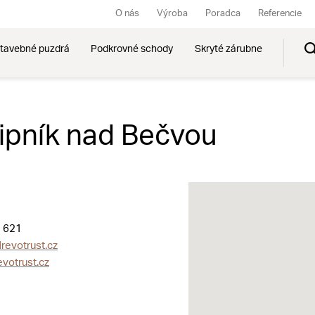
O nás
Výroba
Poradca
Referencie
tavebné puzdrá
Podkrovné schody
Skryté zárubne
Lipník nad Bečvou
 621
revotrust.cz
votrust.cz