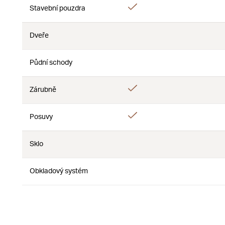
Áno
Stavební pouzdra
Nie
Dveře
Nie
Nie
Půdní schody
Nie
Nie
Áno
Zárubně
Nie
Áno
Posuvy
Nie
Sklo
Nie
Nie
Obkladový systém
Nie
Nie