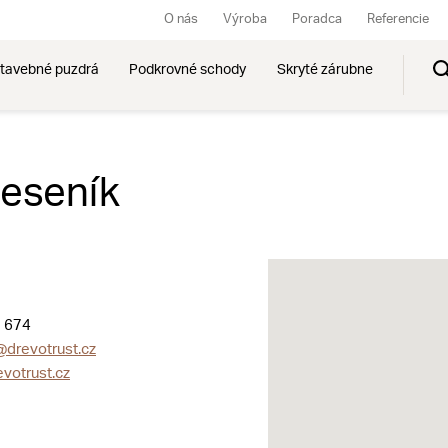
O nás
Výroba
Poradca
Referencie
tavebné puzdrá
Podkrovné schody
Skryté zárubne
Jeseník
 674
@drevotrust.cz
votrust.cz