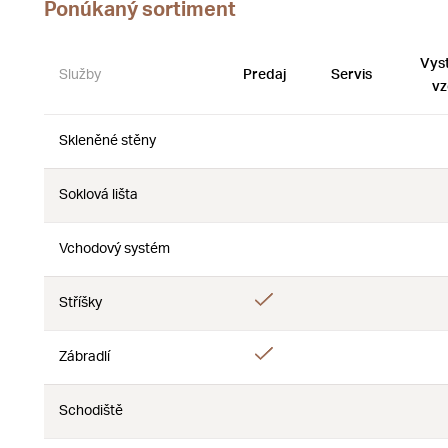
Ponúkaný sortiment
Vys
Služby
Predaj
Servis
vz
Skleněné stěny
Nie
Nie
Soklová lišta
Nie
Nie
Vchodový systém
Nie
Nie
Áno
Stříšky
Nie
Áno
Zábradlí
Nie
Schodiště
Nie
Nie