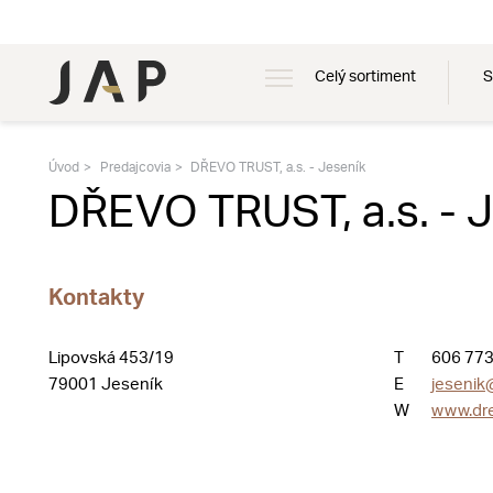
Celý sortiment
S
Úvod
Predajcovia
DŘEVO TRUST, a.s. - Jeseník
DŘEVO TRUST, a.s. - 
Kontakty
Lipovská 453/19
T
606 773
79001 Jeseník
E
jesenik
W
www.dre