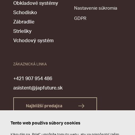
Obkladové systémy
Nastavenie súkromia
Schodisko
GDPR
Zábradlie
Striešky
Vchodový systém
ZÁKAZNICKÁ LINKA
+421 907 954 486
asistent@japfuture.sk
Najbližší predajca
Tento web používa súbory cookies
Kliknutím na „Prijať“ umožníte tomuto webu, aby sa prispôsobil Vašim