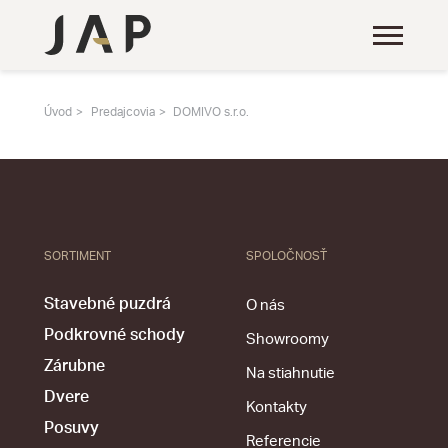
Úvod
Predajcovia
DOMIVO s.r.o.
SORTIMENT
SPOLOČNOSŤ
Stavebné puzdrá
O nás
Podkrovné schody
Showroomy
Zárubne
Na stiahnutie
Dvere
Kontakty
Posuvy
Referencie