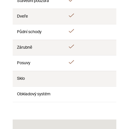
Áno
Stavební pouzdra
Nie
Nie
Áno
Dveře
Nie
Nie
Áno
Půdní schody
Nie
Nie
Áno
Zárubně
Nie
Nie
Áno
Posuvy
Nie
Nie
Sklo
Nie
Nie
Nie
Obkladový systém
Nie
Nie
Nie