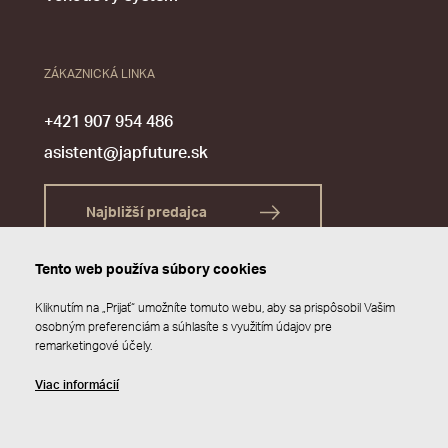
ZÁKAZNICKÁ LINKA
+421 907 954 486
asistent@japfuture.sk
Najbližší predajca
Tento web používa súbory cookies
Kliknutím na „Prijať“ umožníte tomuto webu, aby sa prispôsobil Vašim
osobným preferenciám a súhlasíte s využitím údajov pre
remarketingové účely.
Viac informácií