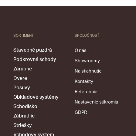
SORTIMENT
SPOLOČNOSŤ
Stavebné puzdrá
O nás
Podkrovné schody
Showroomy
Zárubne
Na stiahnutie
Dvere
Kontakty
Posuvy
Referencie
Obkladové systémy
Nastavenie súkromia
Schodisko
GDPR
Zábradlie
Striešky
Vchodový systém