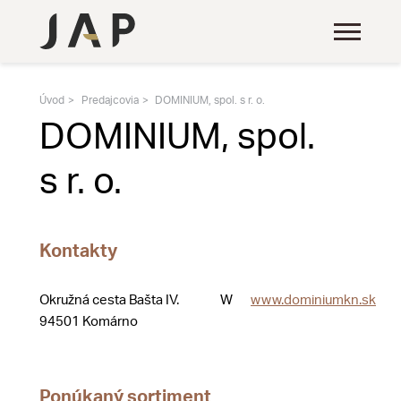
Úvod
Predajcovia
DOMINIUM, spol. s r. o.
DOMINIUM, spol.
s r. o.
Kontakty
Okružná cesta Bašta IV.
W
www.dominiumkn.sk
94501 Komárno
Ponúkaný sortiment