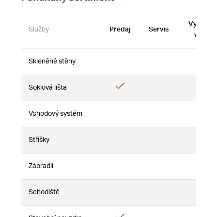
Vystave
Služby
Predaj
Servis
vzorky
Skleněné stěny
Nie
Nie
Nie
Áno
Soklová lišta
Nie
Nie
Vchodový systém
Nie
Nie
Nie
Stříšky
Nie
Nie
Nie
Zábradlí
Nie
Nie
Nie
Schodiště
Nie
Nie
Nie