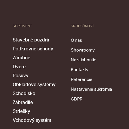
SORTIMENT
SPOLOČNOSŤ
Stavebné puzdrá
O nás
Podkrovné schody
Showroomy
Zárubne
Na stiahnutie
Dvere
Kontakty
Posuvy
Referencie
Obkladové systémy
Nastavenie súkromia
Schodisko
GDPR
Zábradlie
Striešky
Vchodový systém