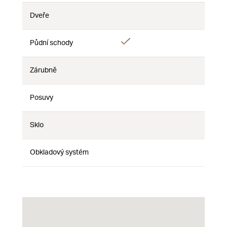
Dveře
Nie
Nie
Nie
Áno
Půdní schody
Nie
Nie
Zárubně
Nie
Nie
Nie
Posuvy
Nie
Nie
Nie
Sklo
Nie
Nie
Nie
Obkladový systém
Nie
Nie
Nie