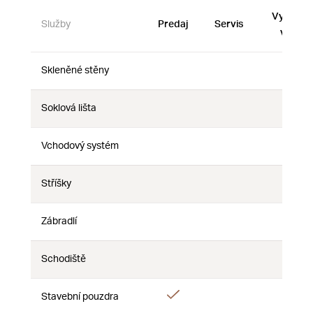
Vystave
Služby
Predaj
Servis
vzorky
Skleněné stěny
Nie
Nie
Nie
Soklová lišta
Nie
Nie
Nie
Vchodový systém
Nie
Nie
Nie
Stříšky
Nie
Nie
Nie
Zábradlí
Nie
Nie
Nie
Schodiště
Nie
Nie
Nie
Áno
Stavební pouzdra
Nie
Nie