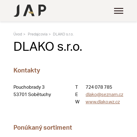
Úvod
Predajcovia
DLAKO s.r.o.
DLAKO s.r.o.
Kontakty
Pouchobrady 3
T
724 078 785
53701 Sobětuchy
E
dlako@seznam.cz
W
www.dlako.wz.cz
Ponúkaný sortiment