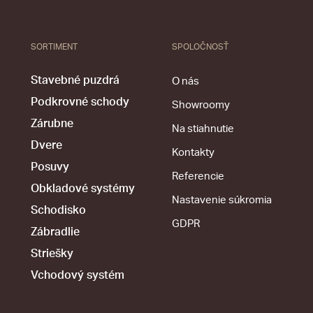
SORTIMENT
SPOLOČNOSŤ
Stavebné puzdrá
O nás
Podkrovné schody
Showroomy
Zárubne
Na stiahnutie
Dvere
Kontakty
Posuvy
Referencie
Obkladové systémy
Nastavenie súkromia
Schodisko
GDPR
Zábradlie
Striešky
Vchodový systém