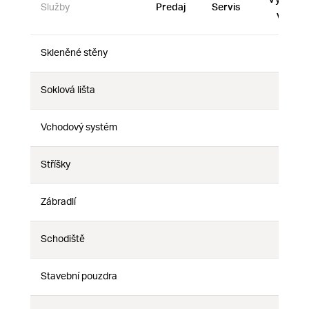
Služby
Predaj
Servis
vzorky
Skleněné stěny
Nie
Nie
Nie
Soklová lišta
Nie
Nie
Nie
Vchodový systém
Nie
Nie
Nie
Stříšky
Nie
Nie
Nie
Zábradlí
Nie
Nie
Nie
Schodiště
Nie
Nie
Nie
Stavební pouzdra
Nie
Nie
Nie