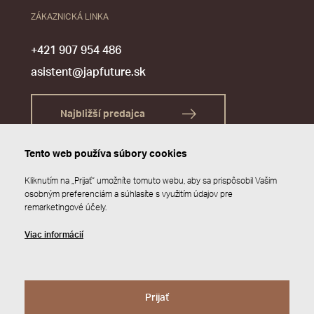
ZÁKAZNICKÁ LINKA
+421 907 954 486
asistent@japfuture.sk
Najbližší predajca
Tento web používa súbory cookies
Kliknutím na „Prijať“ umožníte tomuto webu, aby sa prispôsobil Vašim
osobným preferenciám a súhlasíte s využitím údajov pre
remarketingové účely.
Viac informácií
Prijať
© 2026 JAP FUTURE s.r.o.