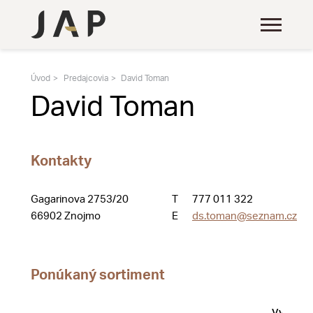
Úvod
Predajcovia
David Toman
David Toman
Kontakty
Gagarinova 2753/20
T
777 011 322
66902 Znojmo
E
ds.toman@seznam.cz
Ponúkaný sortiment
Vystave