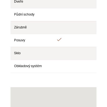
Dveře
Nie
Nie
Nie
Půdní schody
Nie
Nie
Nie
Zárubně
Nie
Nie
Nie
Áno
Posuvy
Nie
Nie
Sklo
Nie
Nie
Nie
Obkladový systém
Nie
Nie
Nie