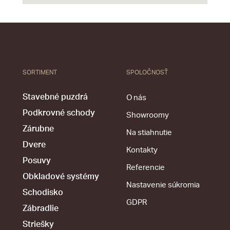
SORTIMENT
SPOLOČNOSŤ
Stavebné puzdrá
O nás
Podkrovné schody
Showroomy
Zárubne
Na stiahnutie
Dvere
Kontakty
Posuvy
Referencie
Obkladové systémy
Nastavenie súkromia
Schodisko
GDPR
Zábradlie
Striešky