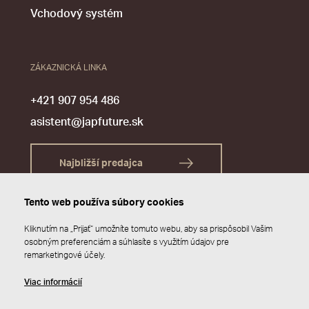
Vchodový systém
ZÁKAZNICKÁ LINKA
+421 907 954 486
asistent@japfuture.sk
Najbližší predajca
Tento web používa súbory cookies
Kliknutím na „Prijať“ umožníte tomuto webu, aby sa prispôsobil Vašim
osobným preferenciám a súhlasíte s využitím údajov pre
remarketingové účely.
Viac informácií