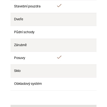
Áno
Áno
Stavební pouzdra
Nie
Dveře
Nie
Nie
Nie
Půdní schody
Nie
Nie
Nie
Zárubně
Nie
Nie
Nie
Áno
Posuvy
Nie
Nie
Sklo
Nie
Nie
Nie
Obkladový systém
Nie
Nie
Nie