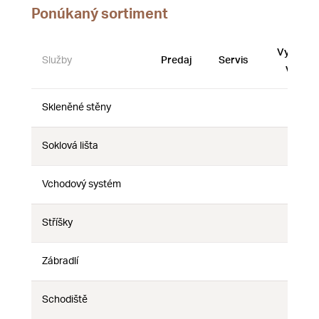
Ponúkaný sortiment
Vystave
Služby
Predaj
Servis
vzorky
Skleněné stěny
Nie
Nie
Nie
Soklová lišta
Nie
Nie
Nie
Vchodový systém
Nie
Nie
Nie
Stříšky
Nie
Nie
Nie
Zábradlí
Nie
Nie
Nie
Schodiště
Nie
Nie
Nie