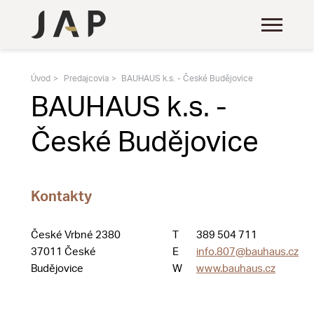
Úvod
Predajcovia
BAUHAUS k.s. - České Budějovice
BAUHAUS k.s. -
České Budějovice
Kontakty
České Vrbné 2380
T
389 504 711
37011 České
E
info.807@bauhaus.cz
Budějovice
W
www.bauhaus.cz