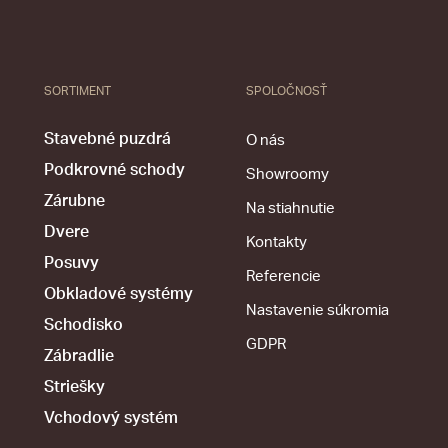
SORTIMENT
SPOLOČNOSŤ
Stavebné puzdrá
O nás
Podkrovné schody
Showroomy
Zárubne
Na stiahnutie
Dvere
Kontakty
Posuvy
Referencie
Obkladové systémy
Nastavenie súkromia
Schodisko
GDPR
Zábradlie
Striešky
Vchodový systém