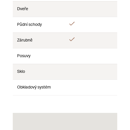
Dveře
Nie
Nie
Nie
Áno
Půdní schody
Nie
Nie
Áno
Zárubně
Nie
Nie
Posuvy
Nie
Nie
Nie
Sklo
Nie
Nie
Nie
Obkladový systém
Nie
Nie
Nie