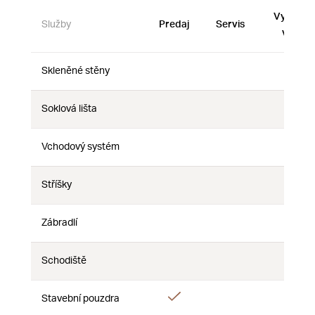
Vystave
Služby
Predaj
Servis
vzorky
Skleněné stěny
Nie
Nie
Nie
Soklová lišta
Nie
Nie
Nie
Vchodový systém
Nie
Nie
Nie
Stříšky
Nie
Nie
Nie
Zábradlí
Nie
Nie
Nie
Schodiště
Nie
Nie
Nie
Áno
Stavební pouzdra
Nie
Nie