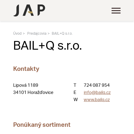
Úvod
Predajcovia
BAIL+Q s.r.o.
BAIL+Q s.r.o.
Kontakty
Lipová 1189
T
724 087 954
34101 Horažďovice
E
info@bailq.cz
W
www.bailq.cz
Ponúkaný sortiment