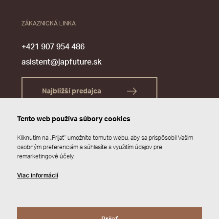
ZÁKAZNICKÁ LINKA
+421 907 954 486
asistent@japfuture.sk
Najbližší predajca
Tento web používa súbory cookies
Kliknutím na „Prijať“ umožníte tomuto webu, aby sa prispôsobil Vašim
osobným preferenciám a súhlasíte s využitím údajov pre
remarketingové účely.
Viac informácií