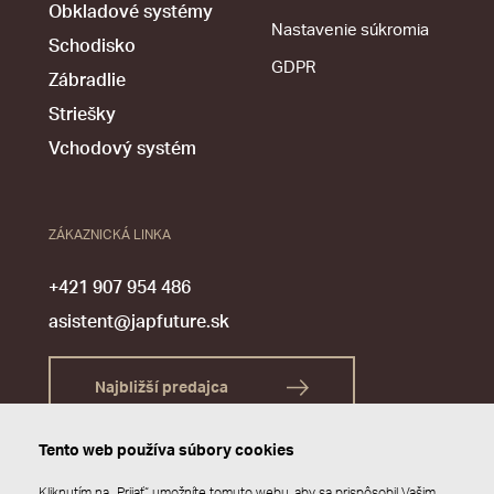
Obkladové systémy
Nastavenie súkromia
Schodisko
GDPR
Zábradlie
Striešky
Vchodový systém
ZÁKAZNICKÁ LINKA
+421 907 954 486
asistent@japfuture.sk
Najbližší predajca
Tento web používa súbory cookies
Kliknutím na „Prijať“ umožníte tomuto webu, aby sa prispôsobil Vašim