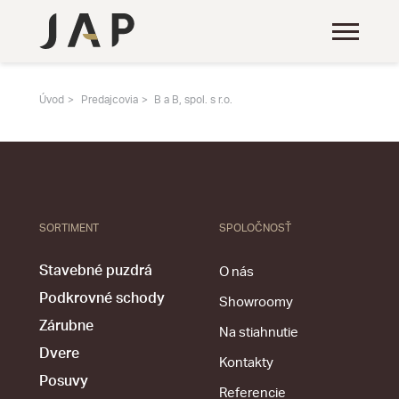
Úvod
Predajcovia
B a B, spol. s r.o.
SORTIMENT
SPOLOČNOSŤ
Stavebné puzdrá
O nás
Podkrovné schody
Showroomy
Zárubne
Na stiahnutie
Dvere
Kontakty
Posuvy
Referencie