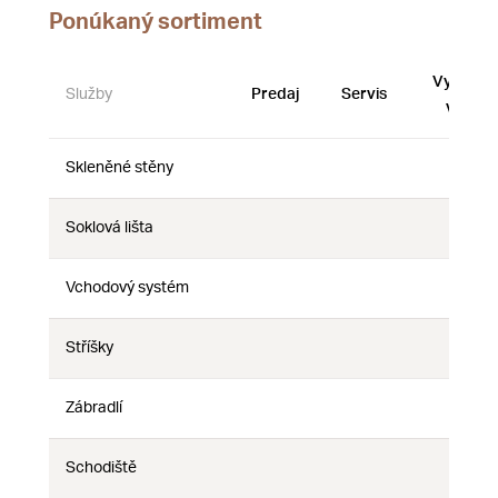
Ponúkaný sortiment
Vystave
Služby
Predaj
Servis
vzorky
Skleněné stěny
Nie
Nie
Nie
Soklová lišta
Nie
Nie
Nie
Vchodový systém
Nie
Nie
Nie
Stříšky
Nie
Nie
Nie
Zábradlí
Nie
Nie
Nie
Schodiště
Nie
Nie
Nie