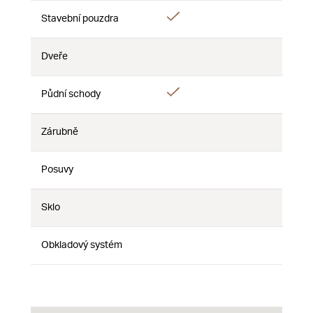
Áno
Stavební pouzdra
Nie
Nie
Dveře
Nie
Nie
Nie
Áno
Půdní schody
Nie
Nie
Zárubně
Nie
Nie
Nie
Posuvy
Nie
Nie
Nie
Sklo
Nie
Nie
Nie
Obkladový systém
Nie
Nie
Nie