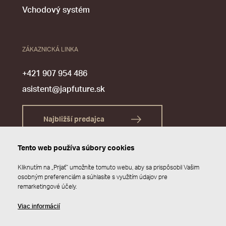
Vchodový systém
ZÁKAZNICKÁ LINKA
+421 907 954 486
asistent@japfuture.sk
Najbližší predajca
Tento web používa súbory cookies
Kliknutím na „Prijať“ umožníte tomuto webu, aby sa prispôsobil Vašim
osobným preferenciám a súhlasíte s využitím údajov pre
remarketingové účely.
Viac informácií