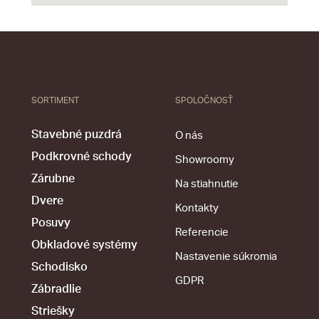
SORTIMENT
SPOLOČNOSŤ
Stavebné puzdrá
O nás
Podkrovné schody
Showroomy
Zárubne
Na stiahnutie
Dvere
Kontakty
Posuvy
Referencie
Obkladové systémy
Nastavenie súkromia
Schodisko
GDPR
Zábradlie
Striešky