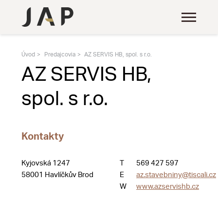
Úvod
Predajcovia
AZ SERVIS HB, spol. s r.o.
AZ SERVIS HB,
spol. s r.o.
Kontakty
Kyjovská 1247
T
569 427 597
58001 Havlíčkův Brod
E
az.stavebniny@tiscali.cz
W
www.azservishb.cz