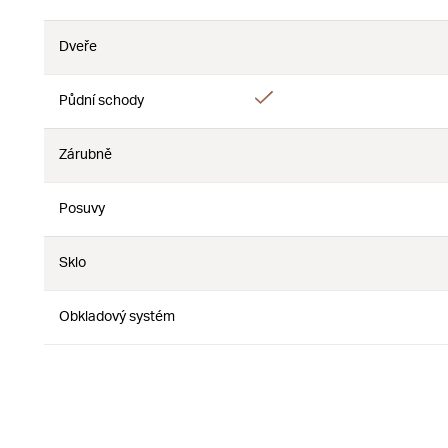
Nie
Dveře
Nie
Nie
Áno
Půdní schody
Nie
Zárubně
Nie
Nie
Posuvy
Nie
Nie
Sklo
Nie
Nie
Obkladový systém
Nie
Nie