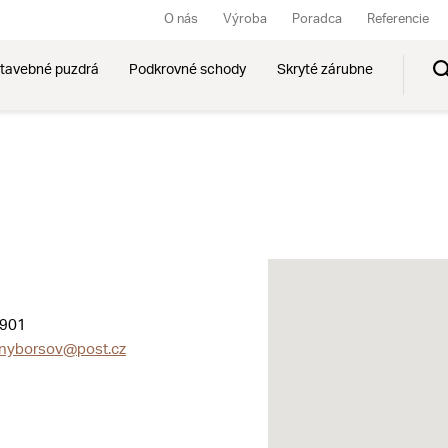
O nás
Výroba
Poradca
Referencie
tavebné puzdrá
Podkrovné schody
Skryté zárubne
 901
inyborsov@post.cz