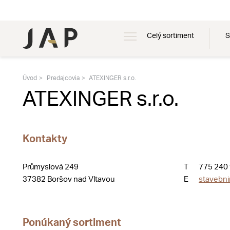
Celý sortiment
S
Úvod
Predajcovia
ATEXINGER s.r.o.
ATEXINGER s.r.o.
Kontakty
Průmyslová 249
T
775 240
37382 Boršov nad Vltavou
E
stavebn
Ponúkaný sortiment