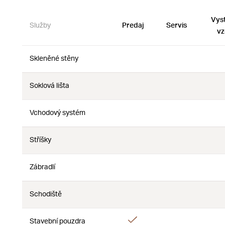
Vys
Služby
Predaj
Servis
vz
Skleněné stěny
Nie
Nie
Soklová lišta
Nie
Nie
Vchodový systém
Nie
Nie
Stříšky
Nie
Nie
Zábradlí
Nie
Nie
Schodiště
Nie
Nie
Áno
Stavební pouzdra