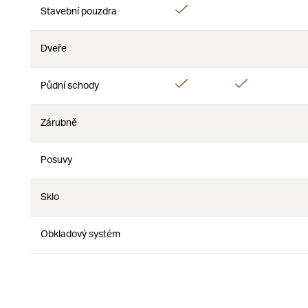
Áno
Stavební pouzdra
Nie
Dveře
Nie
Nie
Áno
Áno
Půdní schody
Zárubně
Nie
Nie
Posuvy
Nie
Nie
Sklo
Nie
Nie
Obkladový systém
Nie
Nie