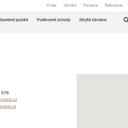
O nás
Výroba
Poradca
Referencie
tavebné puzdrá
Podkrovné schody
Skryté zárubne
 576
fordcb.cz
ordcb.cz