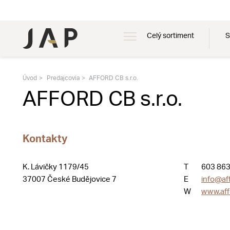
Celý sortiment
S
Úvod
Predajcovia
AFFORD CB s.r.o.
AFFORD CB s.r.o.
Kontakty
K. Lávičky 1179/45
T
603 863
37007 České Budějovice 7
E
info@af
W
www.aff