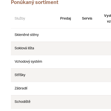
Ponúkaný sortiment
Vys
Služby
Predaj
Servis
vz
Skleněné stěny
Nie
Nie
Soklová lišta
Nie
Nie
Vchodový systém
Nie
Nie
Stříšky
Nie
Nie
Zábradlí
Nie
Nie
Schodiště
Nie
Nie