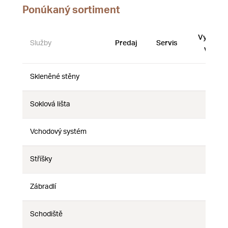
Ponúkaný sortiment
Vystave
Služby
Predaj
Servis
vzorky
Skleněné stěny
Nie
Nie
Nie
Soklová lišta
Nie
Nie
Nie
Vchodový systém
Nie
Nie
Nie
Stříšky
Nie
Nie
Nie
Zábradlí
Nie
Nie
Nie
Schodiště
Nie
Nie
Nie