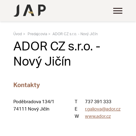
Úvod
Predajcovia
ADOR CZ s.r.o. - Nový Jičín
ADOR CZ s.r.o. -
Nový Jičín
Kontakty
Poděbradova 134/1
T
737 391 333
74111 Nový Jičín
E
r.galiova@ador.cz
W
www.ador.cz