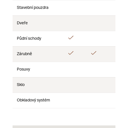
Stavební pouzdra
Nie
Nie
Nie
Dveře
Nie
Nie
Nie
Áno
Půdní schody
Nie
Nie
Áno
Áno
Zárubně
Nie
Posuvy
Nie
Nie
Nie
Sklo
Nie
Nie
Nie
Obkladový systém
Nie
Nie
Nie