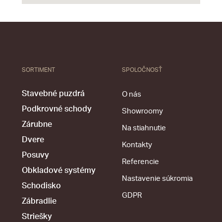
SORTIMENT
SPOLOČNOSŤ
Stavebné puzdrá
O nás
Podkrovné schody
Showroomy
Zárubne
Na stiahnutie
Dvere
Kontakty
Posuvy
Referencie
Obkladové systémy
Nastavenie súkromia
Schodisko
GDPR
Zábradlie
Striešky