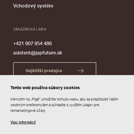
Vchodový systém
ZÁKAZNICKÁ LINKA
+421 907 954 486
asistent@japfuture.sk
Najbližší predajca
Tento web používa súbory cookies
Kliknutím na „Prijať“ umožníte tomuto webu, aby sa prispôsobil Vašim
osobným preferenciám a súhlasíte s využitím údajov pre
remarketingové účely.
Viac informácií