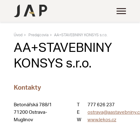
Úvod
Predajcovia
AA+STAVEBNINY KONSYS s.r.o.
AA+STAVEBNINY
KONSYS s.r.o.
Kontakty
Betonářská 788/1
T
777 626 237
71200 Ostrava-
E
ostrava@aastavebniny.c
Muglinov
W
www.lekos.cz