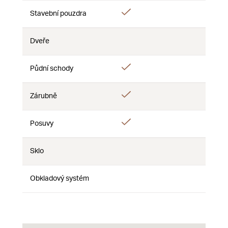
Áno
Áno
Stavební pouzdra
Nie
Dveře
Nie
Nie
Nie
Áno
Áno
Půdní schody
Nie
Áno
Zárubně
Nie
Nie
Áno
Posuvy
Nie
Nie
Sklo
Nie
Nie
Nie
Obkladový systém
Nie
Nie
Nie