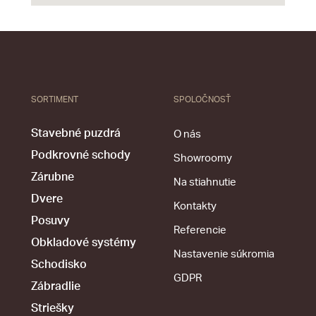
SORTIMENT
SPOLOČNOSŤ
Stavebné puzdrá
O nás
Podkrovné schody
Showroomy
Zárubne
Na stiahnutie
Dvere
Kontakty
Posuvy
Referencie
Obkladové systémy
Nastavenie súkromia
Schodisko
GDPR
Zábradlie
Striešky