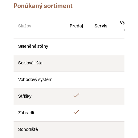
Ponúkaný sortiment
Vystave
Služby
Predaj
Servis
vzorky
Skleněné stěny
Nie
Nie
Nie
Soklová lišta
Nie
Nie
Nie
Vchodový systém
Nie
Nie
Nie
Áno
Stříšky
Nie
Nie
Áno
Zábradlí
Nie
Nie
Schodiště
Nie
Nie
Nie