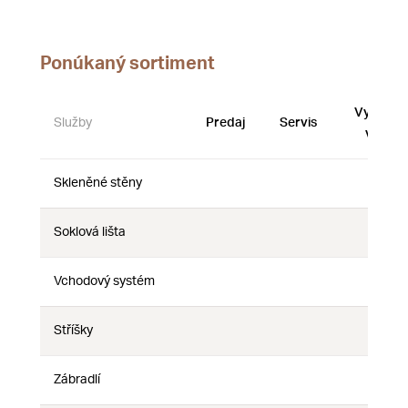
Ponúkaný sortiment
Vystave
Služby
Predaj
Servis
vzorky
Skleněné stěny
Nie
Nie
Nie
Soklová lišta
Nie
Nie
Nie
Vchodový systém
Nie
Nie
Nie
Stříšky
Nie
Nie
Nie
Zábradlí
Nie
Nie
Nie