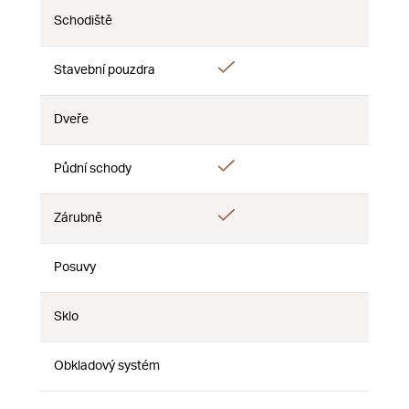
Schodiště
Nie
Nie
Nie
Áno
Stavební pouzdra
Nie
Nie
Dveře
Nie
Nie
Nie
Áno
Áno
Půdní schody
Nie
Áno
Zárubně
Nie
Nie
Posuvy
Nie
Nie
Nie
Sklo
Nie
Nie
Nie
Obkladový systém
Nie
Nie
Nie