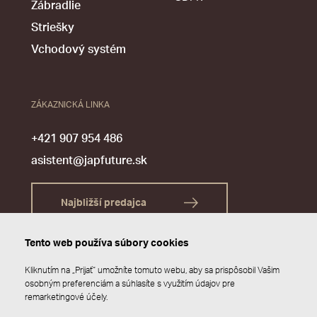
Zábradlie
Striešky
Vchodový systém
ZÁKAZNICKÁ LINKA
+421 907 954 486
asistent@japfuture.sk
Najbližší predajca
Tento web používa súbory cookies
Kliknutím na „Prijať“ umožníte tomuto webu, aby sa prispôsobil Vašim
osobným preferenciám a súhlasíte s využitím údajov pre
remarketingové účely.