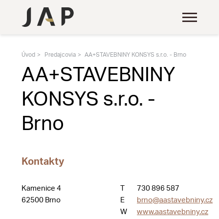
Úvod
Predajcovia
AA+STAVEBNINY KONSYS s.r.o. - Brno
AA+STAVEBNINY
KONSYS s.r.o. -
Brno
Kontakty
Kamenice 4
T
730 896 587
62500 Brno
E
brno@aastavebniny.cz
W
www.aastavebniny.cz