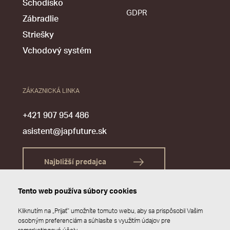
Schodisko
GDPR
Zábradlie
Striešky
Vchodový systém
ZÁKAZNICKÁ LINKA
+421 907 954 486
asistent@japfuture.sk
Najbližší predajca
Tento web používa súbory cookies
Kliknutím na „Prijať“ umožníte tomuto webu, aby sa prispôsobil Vašim
osobným preferenciám a súhlasíte s využitím údajov pre