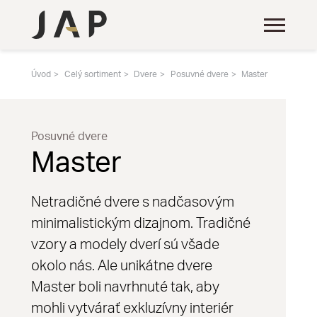
Úvod
Celý sortiment
Dvere
Posuvné dvere
Master
Posuvné dvere
Master
Netradičné dvere s nadčasovým
minimalistickým dizajnom. Tradičné
vzory a modely dverí sú všade
okolo nás. Ale unikátne dvere
Master boli navrhnuté tak, aby
mohli vytvárať exkluzívny interiér