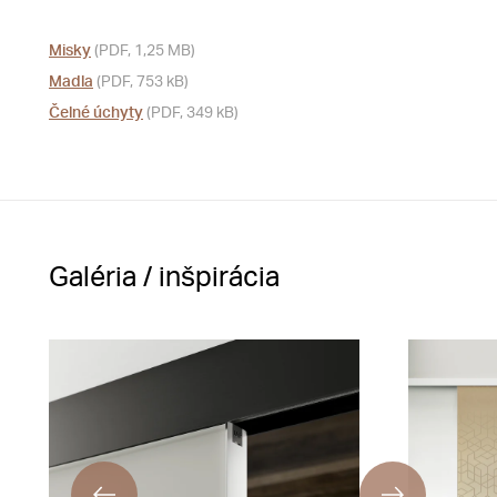
Misky
(PDF, 1,25 MB)
Madla
(PDF, 753 kB)
Čelné úchyty
(PDF, 349 kB)
Galéria / inšpirácia