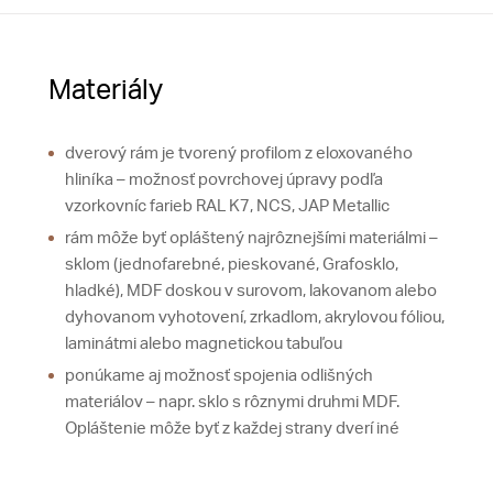
Materiály
dverový rám je tvorený profilom z eloxovaného
hliníka – možnosť povrchovej úpravy podľa
vzorkovníc farieb RAL K7, NCS, JAP Metallic
rám môže byť opláštený najrôznejšími materiálmi –
sklom (jednofarebné, pieskované, Grafosklo,
hladké), MDF doskou v surovom, lakovanom alebo
dyhovanom vyhotovení, zrkadlom, akrylovou fóliou,
laminátmi alebo magnetickou tabuľou
ponúkame aj možnosť spojenia odlišných
materiálov – napr. sklo s rôznymi druhmi MDF.
Opláštenie môže byť z každej strany dverí iné