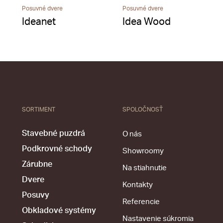
Posuvné dvere
Posuvné dvere
Ideanet
Idea Wood
SORTIMENT
SPOLOČNOSŤ
Stavebné puzdrá
O nás
Podkrovné schody
Showroomy
Zárubne
Na stiahnutie
Dvere
Kontakty
Posuvy
Referencie
Obkladové systémy
Nastavenie súkromia