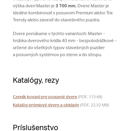
výška dverí Master je
3 700 mm.
Dvere Master je
ideálne kombinovať s posuvom Premium alebo Trix
Trendy alebo zavesiť do stavebného puzdra.
Dvere ponúkame v týchto variantoch: Master
–
hrúbka dverového krídla 40 mm
bezpolodrážkové
–
–
určené do všetkých typov stavebných puzdier
a posuvných systémov po stene a do stropu.
Katalógy, rezy
Cenník kovaní pre posuvné dvere
(PDF, 113 kB)
Katalóg prémiové dvere a obklady
(PDF, 22,32 MB)
Príslušenstvo