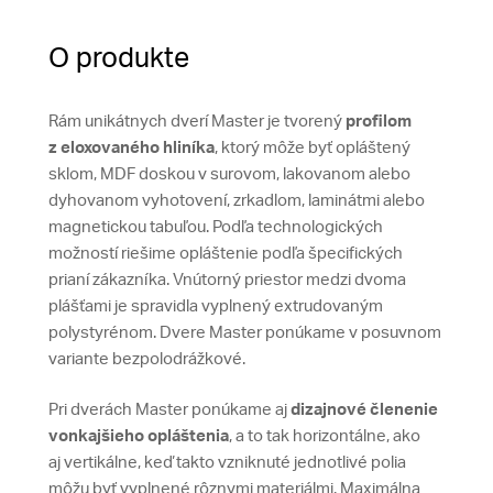
O produkte
Rám unikátnych dverí Master je tvorený
profilom
z eloxovaného hliníka
, ktorý môže byť opláštený
sklom, MDF doskou v surovom, lakovanom alebo
dyhovanom vyhotovení, zrkadlom, laminátmi alebo
magnetickou tabuľou. Podľa technologických
možností riešime opláštenie podľa špecifických
prianí zákazníka. Vnútorný priestor medzi dvoma
plášťami je spravidla vyplnený extrudovaným
polystyrénom. Dvere Master ponúkame v posuvnom
variante bezpolodrážkové.
Pri dverách Master ponúkame aj
dizajnové členenie
vonkajšieho opláštenia
, a to tak horizontálne, ako
aj vertikálne, keď takto vzniknuté jednotlivé polia
môžu byť vyplnené rôznymi materiálmi. Maximálna