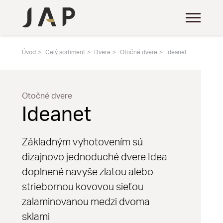
Úvod
Celý sortiment
Dvere
Otočné dvere
Ideanet
Otočné dvere
Ideanet
Základným vyhotovením sú
dizajnovo jednoduché dvere Idea
doplnené navyše zlatou alebo
striebornou kovovou sieťou
zalaminovanou medzi dvoma
sklami