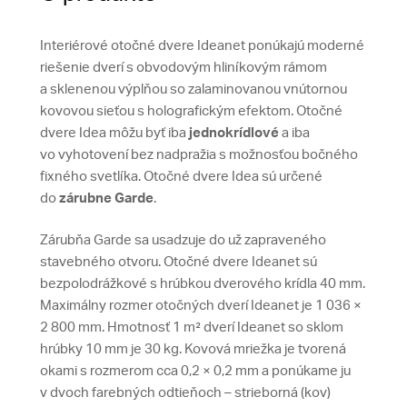
Interiérové otočné dvere Ideanet ponúkajú moderné
riešenie dverí s obvodovým hliníkovým rámom
a sklenenou výplňou so zalaminovanou vnútornou
kovovou sieťou s holografickým efektom. Otočné
dvere Idea môžu byť iba
jednokrídlové
a iba
vo vyhotovení bez nadpražia s možnosťou bočného
fixného svetlíka. Otočné dvere Idea sú určené
do
zárubne Garde
.
Zárubňa Garde sa usadzuje do už zapraveného
stavebného otvoru. Otočné dvere Ideanet sú
bezpolodrážkové s hrúbkou dverového krídla 40 mm.
Maximálny rozmer otočných dverí Ideanet je 1 036 ×
2 800 mm. Hmotnosť 1 m² dverí Ideanet so sklom
hrúbky 10 mm je 30 kg. Kovová mriežka je tvorená
okami s rozmerom cca 0,2 × 0,2 mm a ponúkame ju
v dvoch farebných odtieňoch – strieborná (kov)