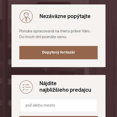
Nezáväzne popýtajte
Ponuka spracovaná na mieru práve Vám.
Do troch dní poznáte cenu.
Dopytový formulár
Nájdite
najbližšieho predajcu