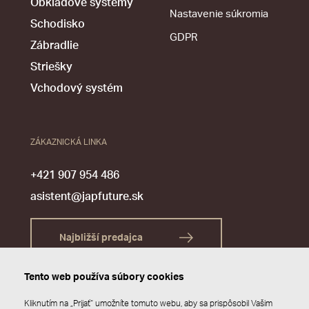
Obkladové systémy
Nastavenie súkromia
Schodisko
GDPR
Zábradlie
Striešky
Vchodový systém
ZÁKAZNICKÁ LINKA
+421 907 954 486
asistent@japfuture.sk
Najbližší predajca
Tento web používa súbory cookies
Kliknutím na „Prijať“ umožníte tomuto webu, aby sa prispôsobil Vašim