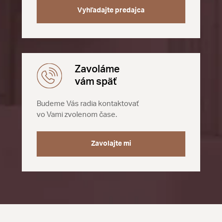
Vyhľadajte predajca
Zavoláme
vám späť
Budeme Vás radia kontaktovať
vo Vami zvolenom čase.
Zavolajte mi