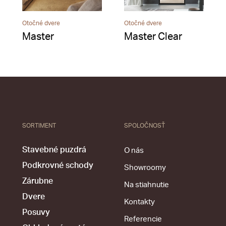
Otočné dvere
Otočné dvere
Master
Master Clear
SORTIMENT
SPOLOČNOSŤ
Stavebné puzdrá
O nás
Podkrovné schody
Showroomy
Zárubne
Na stiahnutie
Dvere
Kontakty
Posuvy
Referencie