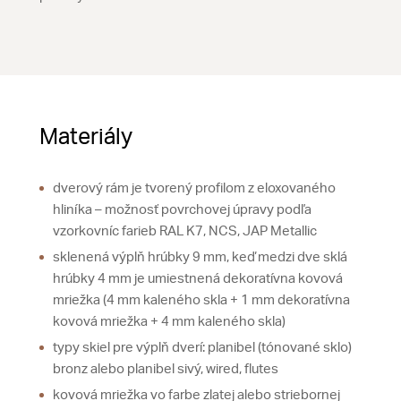
Materiály
dverový rám je tvorený profilom z eloxovaného
hliníka – možnosť povrchovej úpravy podľa
vzorkovníc farieb RAL K7, NCS, JAP Metallic
sklenená výplň hrúbky 9 mm, keď medzi dve sklá
hrúbky 4 mm je umiestnená dekoratívna kovová
mriežka (4 mm kaleného skla + 1 mm dekoratívna
kovová mriežka + 4 mm kaleného skla)
typy skiel pre výplň dverí: planibel (tónované sklo)
bronz alebo planibel sivý, wired, flutes
kovová mriežka vo farbe zlatej alebo striebornej