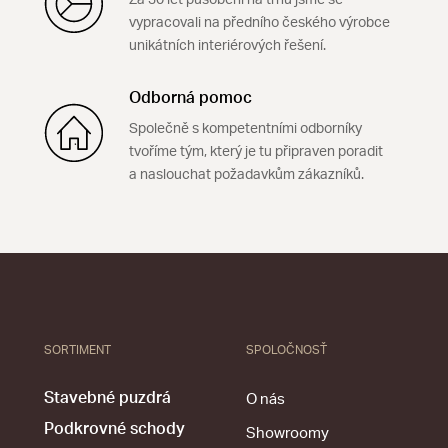
vypracovali na předního českého výrobce
unikátních interiérových řešení.
Odborná pomoc
Společně s kompetentními odborníky
tvoříme tým, který je tu připraven poradit
a naslouchat požadavkům zákazníků.
SORTIMENT
SPOLOČNOSŤ
Stavebné puzdrá
O nás
Podkrovné schody
Showroomy