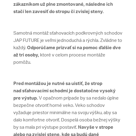
zákazníkom už plne zmontované, následne ich
stačí len zavesiť do stropu či zvislej steny.
Samotná montáž sťahovacích podkrovných schodov
JAP FUTURE je veľmi jednoduchá a rýchla. Zvládne to
každý.
Odporúčame prizvať si na pomoc ďalšie dve
až tri osoby,
ktoré v celom procese montáže
pomôžu.
Pred montážou je nutné sa uistiť, že strop
nad sťahovacími schodmi je dostatočne vysoký
pre výstup.
V opačnom prípade by sa nedalo úplne
bezpečne otvoriť horné veko. Veko schodov
vyžaduje priestor minimálne na svoju výšku, aby sa
dalo komfortne otvoriť. Dospelá osoba bežnej výšky
by sa mala pri výstupe postaviť.
Navyše v strope
alebo na zvislej stene, kde sa budú dané