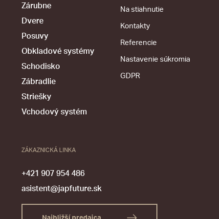
Zárubne
Na stiahnutie
Dvere
Kontakty
Posuvy
Referencie
Obkladové systémy
Nastavenie súkromia
Schodisko
GDPR
Zábradlie
Striešky
Vchodový systém
ZÁKAZNICKÁ LINKA
+421 907 954 486
asistent@japfuture.sk
Najbližší predajca