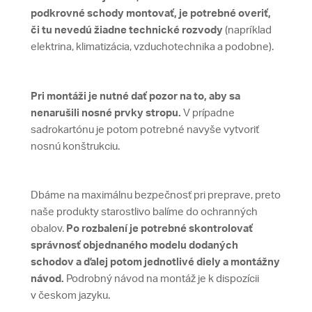
podkrovné schody montovať, je potrebné overiť,
či tu nevedú žiadne technické rozvody
(napríklad
elektrina, klimatizácia, vzduchotechnika a podobne).
Pri montáži je nutné dať pozor na to, aby sa
nenarušili nosné prvky stropu.
V prípadne
sadrokartónu je potom potrebné navyše vytvoriť
nosnú konštrukciu.
Dbáme na maximálnu bezpečnosť pri preprave, preto
naše produkty starostlivo balíme do ochranných
obalov.
Po rozbalení je potrebné skontrolovať
správnosť objednaného modelu dodaných
schodov a ďalej potom jednotlivé diely a montážny
návod.
Podrobný návod na montáž je k dispozícii
v českom jazyku.