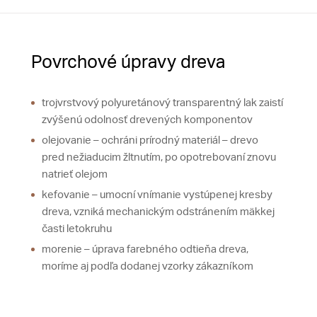
Povrchové úpravy dreva
trojvrstvový polyuretánový transparentný lak zaistí
zvýšenú odolnosť drevených komponentov
olejovanie – ochráni prírodný materiál – drevo
pred nežiaducim žltnutím, po opotrebovaní znovu
natrieť olejom
kefovanie – umocní vnímanie vystúpenej kresby
dreva, vzniká mechanickým odstránením mäkkej
časti letokruhu
morenie – úprava farebného odtieňa dreva,
moríme aj podľa dodanej vzorky zákazníkom