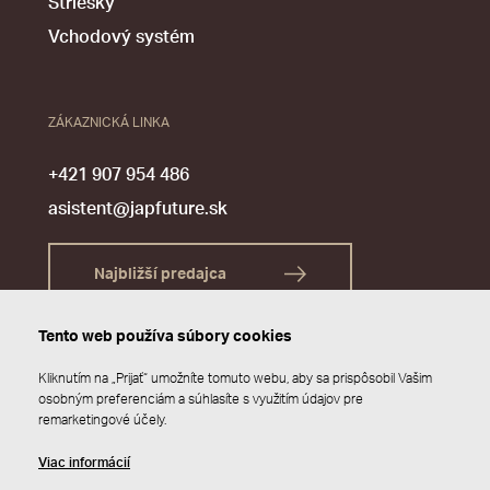
Striešky
Vchodový systém
ZÁKAZNICKÁ LINKA
+421 907 954 486
asistent@japfuture.sk
Najbližší predajca
Tento web používa súbory cookies
Kliknutím na „Prijať“ umožníte tomuto webu, aby sa prispôsobil Vašim
osobným preferenciám a súhlasíte s využitím údajov pre
remarketingové účely.
Viac informácií