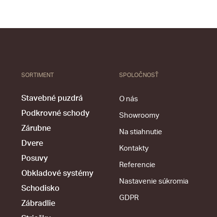
SORTIMENT
SPOLOČNOSŤ
Stavebné puzdrá
O nás
Podkrovné schody
Showroomy
Zárubne
Na stiahnutie
Dvere
Kontakty
Posuvy
Referencie
Obkladové systémy
Nastavenie súkromia
Schodisko
GDPR
Zábradlie