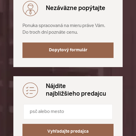
Nezáväzne popýtajte
Ponuka spracovaná na mieru práve Vám.
Do troch dní poznáte cenu.
Dopytový formulár
Nájdite
najbližšieho predajcu
Vyhľadajte predajca