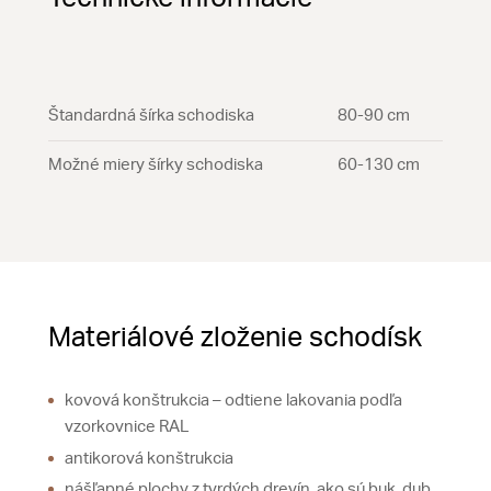
Štandardná šírka schodiska
80-90 cm
Možné miery šírky schodiska
60-130 cm
Materiálové zloženie schodísk
kovová konštrukcia – odtiene lakovania podľa
vzorkovnice RAL
antikorová konštrukcia
nášľapné plochy z tvrdých drevín, ako sú buk, dub,