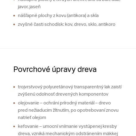
javor, jaseň
nášľapné plochy z kovu (antikora) a skla
zvyšné časti schodísk: kov, drevo, sklo, antikoro
Povrchové úpravy dreva
trojvrstvový polyuretánový transparentný lak zaistí
zvýšenú odolnosť drevených komponentov
olejovanie – ochráni prírodný materiál – drevo
pred nežiaducim žltnutím, po opotrebovaní znovu
natrieť olejom
kefovanie – umocní vnímanie vystúpenej kresby
dreva, vzniká mechanickým odstránením mäkkej