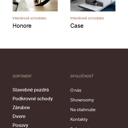
Interiérové schodisko
Interiérové schodisko
Honore
Case
SORTIMENT
SPOLOČNOSŤ
Stavebné puzdrá
O nás
Podkrovné schody
Showroomy
Zárubne
Na stiahnutie
Dvere
Kontakty
Posuvy