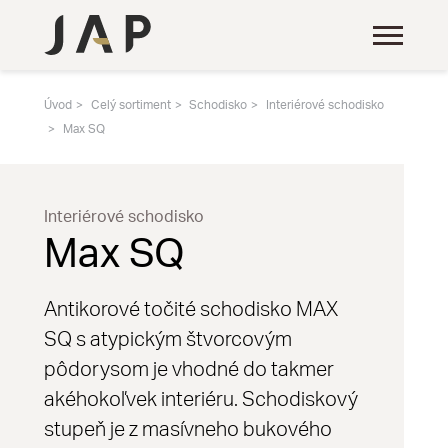
Úvod
Celý sortiment
Schodisko
Interiérové schodisko
Max SQ
Interiérové schodisko
Max SQ
Antikorové točité schodisko MAX
SQ s atypickým štvorcovým
pôdorysom je vhodné do takmer
akéhokoľvek interiéru. Schodiskový
stupeň je z masívneho bukového