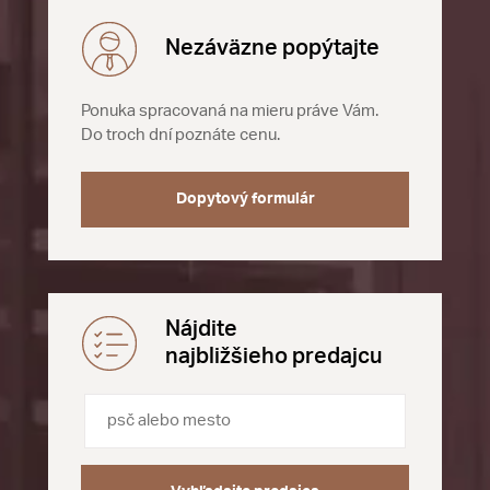
Nezáväzne popýtajte
Ponuka spracovaná na mieru práve Vám.
Do troch dní poznáte cenu.
Dopytový formulár
Nájdite
najbližšieho predajcu