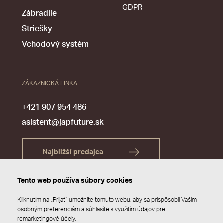
GDPR
Zábradlie
Striešky
Vchodový systém
ZÁKAZNICKÁ LINKA
+421 907 954 486
asistent@japfuture.sk
Najbližší predajca
Tento web používa súbory cookies
Kliknutím na „Prijať“ umožníte tomuto webu, aby sa prispôsobil Vašim
osobným preferenciám a súhlasíte s využitím údajov pre
remarketingové účely.