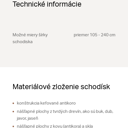
Technické informácie
Možné miery šírky
priemer 105 - 240 cm
schodiska
Materiálové zloženie schodísk
konštrukcia kefované antikoro
nášľapné plochy z tvrdých drevín, ako sú buk, dub,
javor, jaseň
nášľapné plochy z kovu (antikora) a skla