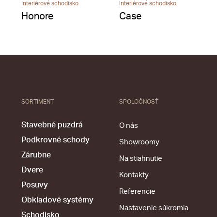
Interiérové schodisko
Interiérové schodisko
Honore
Case
SORTIMENT
SPOLOČNOSŤ
Stavebné puzdrá
O nás
Podkrovné schody
Showroomy
Zárubne
Na stiahnutie
Dvere
Kontakty
Posuvy
Referencie
Obkladové systémy
Nastavenie súkromia
Schodisko