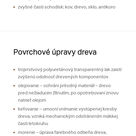
zvyšné časti schodísk: kov, drevo, sklo, antikoro
Povrchové úpravy dreva
trojvrstvový polyuretánový transparentný lak zaistí
zvýšenú odolnosť drevených komponentov
olejovanie – ochráni prírodný materiál – drevo
pred nežiaducim žltnutím, po opotrebovaní znovu
natrieť olejom
kefovanie – umocní vnímanie vystúpenej kresby
dreva, vzniká mechanickým odstránením mäkkej
časti letokruhu
morenie – úprava farebného odtieňa dreva,