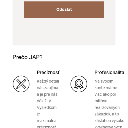
Odoslať
Prečo JAP?
Precíznosť
Profesionalita
Každý detail
Na svojom
nás zaujíma
konte máme
a je pre nás
viac ako pol
dôležitý.
milióna
Výsledkom
realizovaných
je
zákaziek, a to
maximálna
zásluhou vysoko
precíznosť,
kvalifikovaných