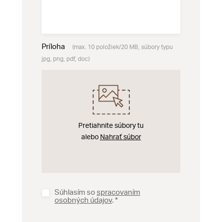
Príloha
(max. 10 položiek/20 MB, súbory typu
jpg, png, pdf, doc)
Pretiahnite súbory tu
alebo
Nahrať súbor
Súhlasím so
spracovaním
osobných údajov
.