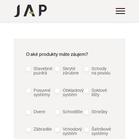
O aké produkty máte záujem?
Stavebné
Skryté
Schody
puzdrá
zárubne
na povalu
Posuvné
Obkladový
Soklové
systémy
systém
lišty
Dvere
Schodište
Striešky
Zábradlie
Vchodový
Šatníkové
systém
systémy