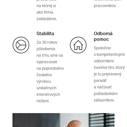
na ktorej si
pracovníkov.
ako firma
zakladáme.
Stabilita
Odborná
pomoc
Za 30 rokov
Spoločne
pôsobenia
s kompetentnými
na trhu sme sa
odborníkmi
vypracovali
tvoríme tím, ktorý
na popredného
je tu pripravený
českého
poradiť
výrobcu
a načúvať
unikátnych
požiadavkám
interiérových
zákazníkov.
riešení.