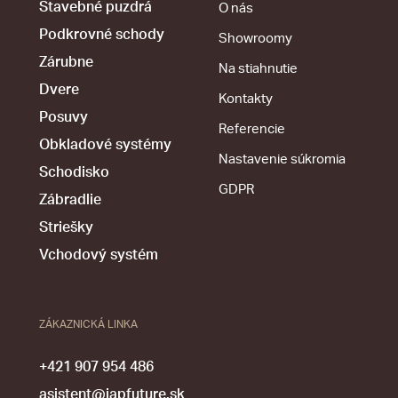
Stavebné puzdrá
O nás
Podkrovné schody
Showroomy
Zárubne
Na stiahnutie
Dvere
Kontakty
Posuvy
Referencie
Obkladové systémy
Nastavenie súkromia
Schodisko
GDPR
Zábradlie
Striešky
Vchodový systém
ZÁKAZNICKÁ LINKA
+421 907 954 486
asistent@japfuture.sk