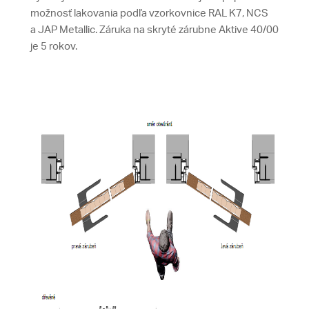
možnosť lakovania podľa vzorkovnice RAL K7, NCS
a JAP Metallic. Záruka na skryté zárubne Aktive 40/00
je 5 rokov.