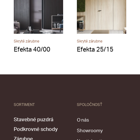
Skryté zárubne
Skryté zárubne
Efekta 40/00
Efekta 25/15
SORTIMENT
SPOLOČNOSŤ
Stavebné puzdrá
O nás
Podkrovné schody
Showroomy
Zárubne