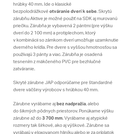
hrúbky 40 mm. Ide o klasické
bezpolodrážkové
otváranie dverí k sebe
. Skrytú
zárubňu Aktive je možné použiť na SDK aj murovanú
priečku. Zárubňa je vybavená 2 pántmi (pre výšku
dverí do 2 100 mm) a protiplechom, ktorý
v kombinácii so zámkom dverí umožňuje uzamknutie
dverného krídla. Pre dvere s vyššou hmotnosťou sa
používajú 3 pánty a viac. Zárubňa je osadená
tesnením z mäkčeného PVC pre bezhlučné
zatváranie.
Skryté zárubne JAP odporúčame pre štandardné
dvere väčšiny výrobcov s hrúbkou 40 mm.
Zárubne vyrábame aj
bez nadpražia
, alebo
do šikmých pôdnych priestorov. Ponúkame výšku
zárubne až do
3 700 mm
. Vyrábame aj atypické
rozmery tak šírkové, ako aj výškové. Zárubne sa
vyrábajú v eloxovanom hliníku alebo je za príplatok