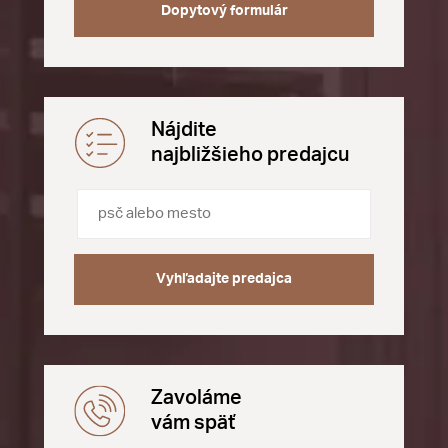
Dopytový formulár
Nájdite
najbližšieho predajcu
Vyhľadajte predajca
Zavoláme
vám späť