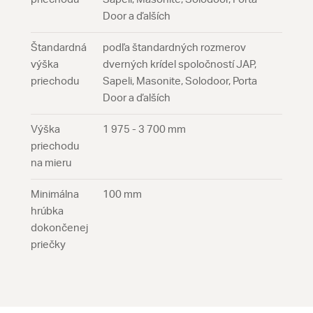
Door a ďalších
Štandardná
podľa štandardných rozmerov
výška
dverných krídel spoločností JAP,
priechodu
Sapeli, Masonite, Solodoor, Porta
Door a ďalších
Výška
1 975 - 3 700 mm
priechodu
na mieru
Minimálna
100 mm
hrúbka
dokončenej
priečky