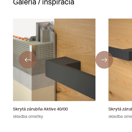
Galéria / inšpirácia
Skrytá zárubňa Aktive 40/00
Skrytá záru
skladba omietky
skladba omi