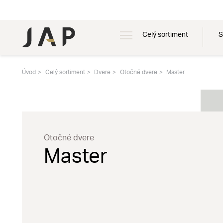
Celý sortiment
S
Úvod
Celý sortiment
Dvere
Otočné dvere
Master
Otočné dvere
Master