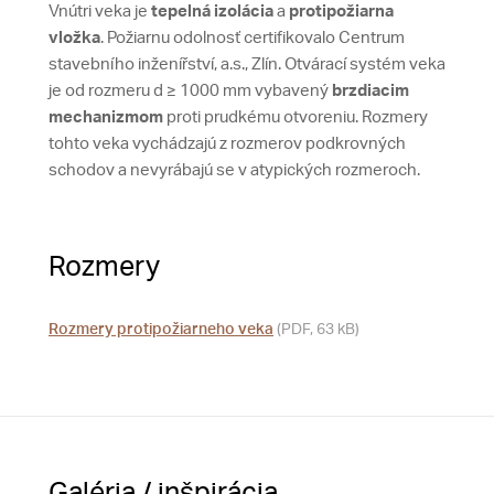
Vnútri veka je
tepelná izolácia
a
protipožiarna
vložka
. Požiarnu odolnosť certifikovalo Centrum
stavebního inženířství, a.s., Zlín. Otvárací systém veka
je od rozmeru d ≥ 1000 mm vybavený
brzdiacim
mechanizmom
proti prudkému otvoreniu. Rozmery
tohto veka vychádzajú z rozmerov podkrovných
schodov a nevyrábajú se v atypických rozmeroch.
Rozmery
Rozmery protipožiarneho veka
(PDF, 63 kB)
Galéria / inšpirácia