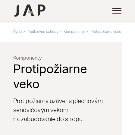
Úvod
Podkrovné schody
Komponenty
Protipožiarne veko
Komponenty
Protipožiarne
veko
Protipožiarny uzáver s plechovým
sendvičovým vekom
na zabudovanie do stropu