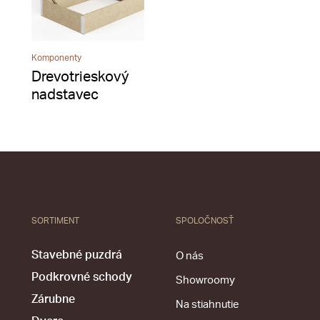
Komponenty
Drevotrieskový
nadstavec
SORTIMENT
SPOLOČNOSŤ
Stavebné puzdrá
O nás
Podkrovné schody
Showroomy
Zárubne
Na stiahnutie