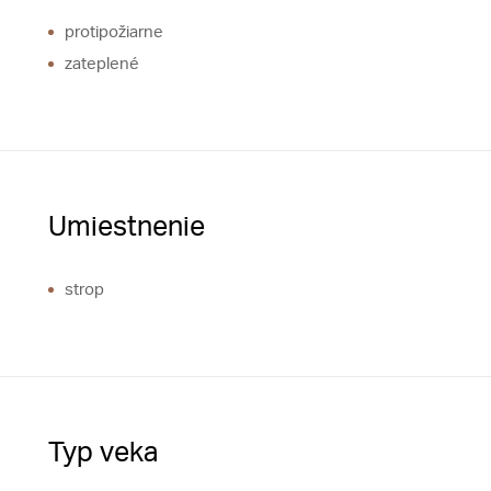
protipožiarne
zateplené
Umiestnenie
strop
Typ veka