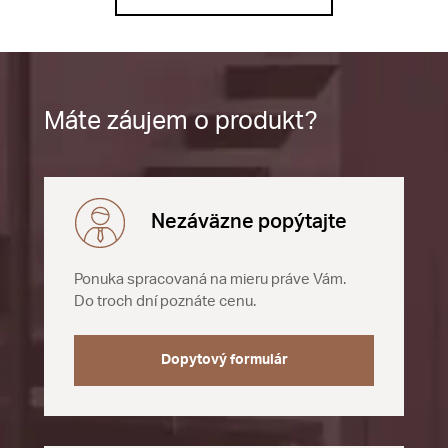
Máte záujem o produkt?
Nezáväzne popýtajte
Ponuka spracovaná na mieru práve Vám.
Do troch dní poznáte cenu.
Dopytový formulár