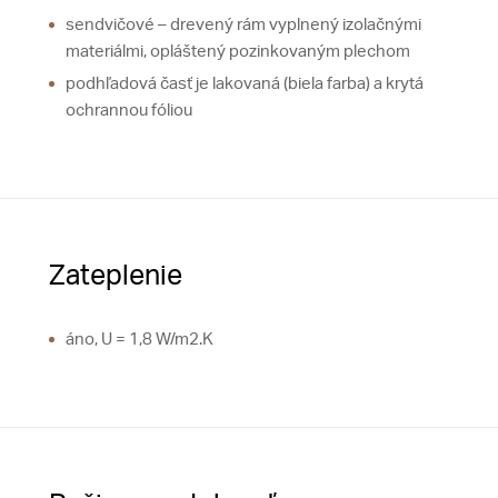
sendvičové – drevený rám vyplnený izolačnými
materiálmi, opláštený pozinkovaným plechom
podhľadová časť je lakovaná (biela farba) a krytá
ochrannou fóliou
Zateplenie
áno, U = 1,8 W/m2.K