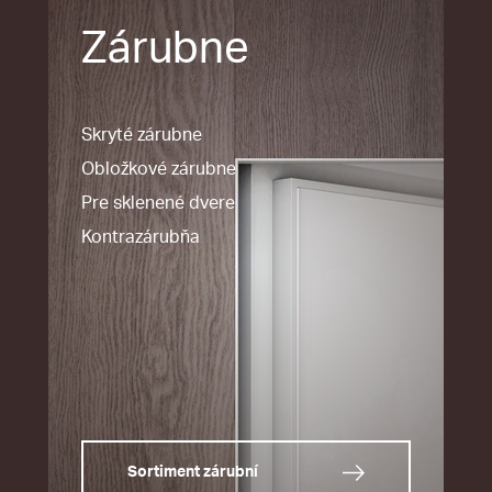
Zárubne
Skryté zárubne
Obložkové zárubne
Pre sklenené dvere
Kontrazárubňa
Sortiment zárubní