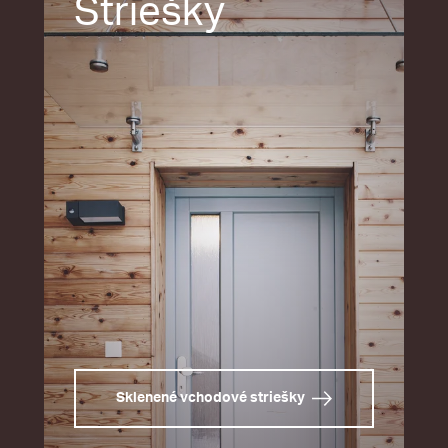
Striešky
Sklenené vchodové striešky