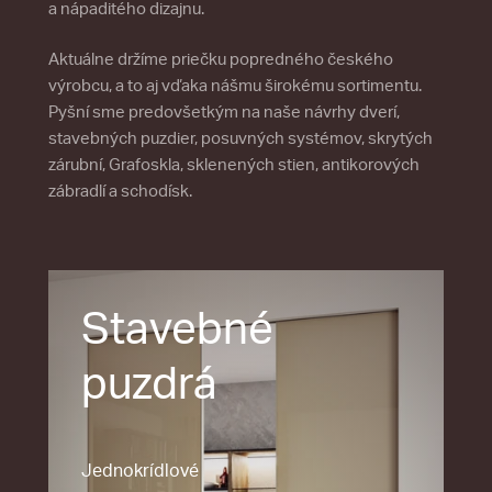
a nápaditého dizajnu.
Aktuálne držíme priečku popredného českého
výrobcu, a to aj vďaka nášmu širokému sortimentu.
Pyšní sme predovšetkým na naše návrhy dverí,
stavebných puzdier, posuvných systémov, skrytých
zárubní, Grafoskla, sklenených stien, antikorových
zábradlí a schodísk.
Stavebné
puzdrá
Jednokrídlové