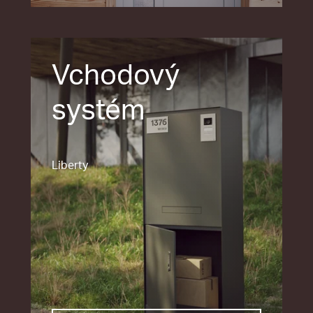
Vchodový
systém
Liberty