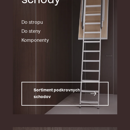
Do stropu
Do steny
Komponenty
Sortiment podkrovnych
schodov