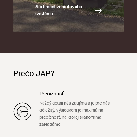
Sortiment vchodového
systému
Prečo JAP?
Precíznosť
Každý detail nás zaujíma a je pre nás
dôležitý. Výsledkom je maximálna
precíznosť, na ktorej si ako firma
zakladáme.