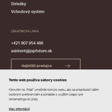
Striešky
Vchodový systém
ZÁKAZNICKÁ LINKA
+421 907 954 486
asistent@japfuture.sk
Najbližší predajca
Tento web používa súbory cookies
Kliknutím na „Prijať“ umožníte tomuto webu, aby sa prispôsobil Vašim
osobným preferenciám a súhlasíte s využitím údajov pre
remarketingové účely.
Viac informácií