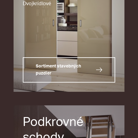
Dvojkrídlové
Sortiment stavebných
puzdier
Podkrovné
schody