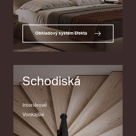
Obkladový systém Efekta
Schodiská
Interiérové
Vonkajšie