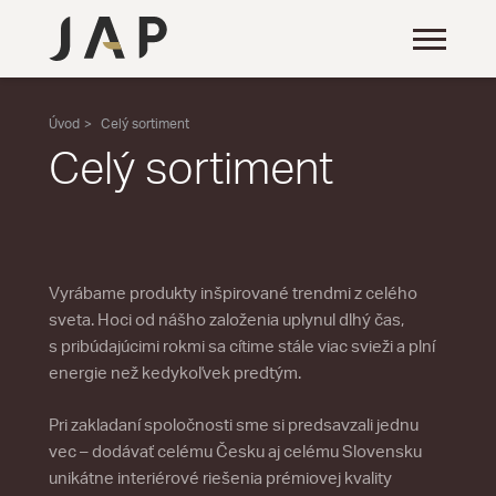
Úvod
Celý sortiment
Celý sortiment
Vyrábame produkty inšpirované trendmi z celého
sveta. Hoci od nášho založenia uplynul dlhý čas,
s pribúdajúcimi rokmi sa cítime stále viac svieži a plní
energie než kedykoľvek predtým.
Pri zakladaní spoločnosti sme si predsavzali jednu
vec – dodávať celému Česku aj celému Slovensku
unikátne interiérové riešenia prémiovej kvality