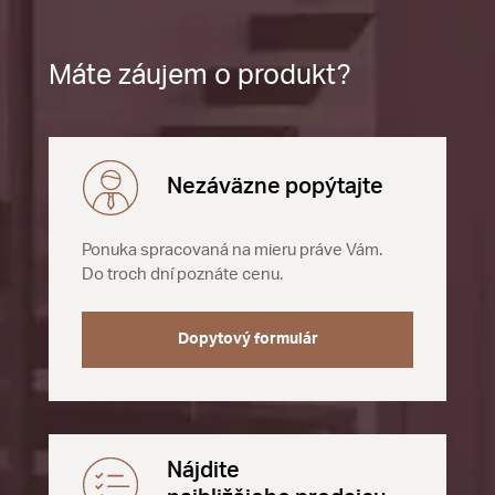
Máte záujem o produkt?
Nezáväzne popýtajte
Ponuka spracovaná na mieru práve Vám.
Do troch dní poznáte cenu.
Dopytový formulár
Nájdite